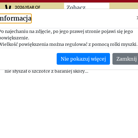
Przeskocz do treści zasad
Zobacz
więcej
Informacja
Papierosy i kawa na imieniny
Po najechaniu na zdjęcie, po jego prawej stronie pojawi się jego
powiększenie.
problemy ze szczotką dla J
Wielkość powiększenia można regulować z pomocą rolki myszki.
1951-05-12, Henryk Giedroyc - Zofia Hertz
Nie pokazuj więcej
Zamknij
Henryk ma trudności z zamówieniem złożonym przez starszego
nie słyszał o szczotce z baraniej skóry...