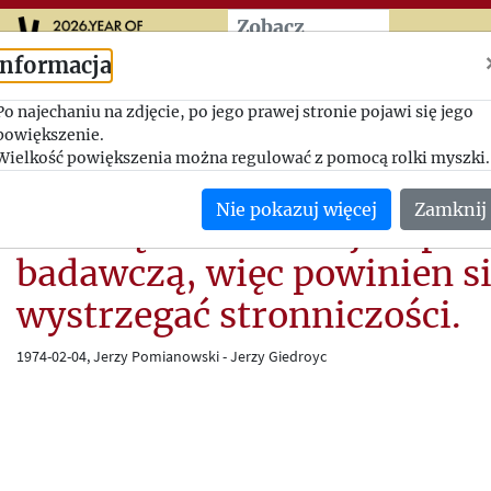
Przeskocz do treści zasad
Zobacz
więcej
Informacja
Sołżenicym ma prawo do
Po najechaniu na zdjęcie, po jego prawej stronie pojawi się jego
powiększenie.
wszelkiej stronniczości, pas
Wielkość powiększenia można regulować z pomocą rolki myszki.
pisze z pozycji poszkodow
Nie pokazuj więcej
Zamknij
ale książka Hellera jest pra
badawczą, więc powinien s
wystrzegać stronniczości.
1974-02-04, Jerzy Pomianowski - Jerzy Giedroyc