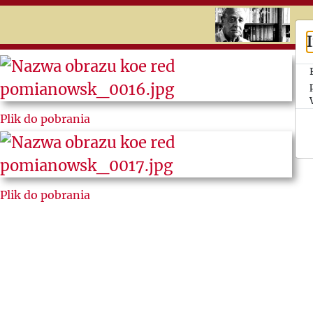
RU
UK
Search
Jerzy
Plik do pobrania
Giedroyc
Ludzie
„Kultury”
Plik do pobrania
Listy do i
od