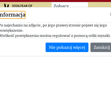
Przeskocz do treści zasad
Zobacz
więcej
Informacja
To nie jest czas na współpr
Po najechaniu na zdjęcie, po jego prawej stronie pojawi się jego
powiększenie.
1947-06-29, Henryk Piątkowski - Jerzy Giedroyc
Wielkość powiększenia można regulować z pomocą rolki myszki.
Henryk Piątkowski odrzuca propozycję Jerzego Giedroycia, g
Nie pokazuj więcej
Zamknij
nadmiaru obowiązków nie ma siły na pisanie artykułów.