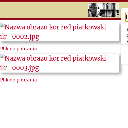
RU
UK
Search
Jerzy
Plik do pobrania
Giedroyc
Ludzie
„Kultury”
Plik do pobrania
Listy do i
od