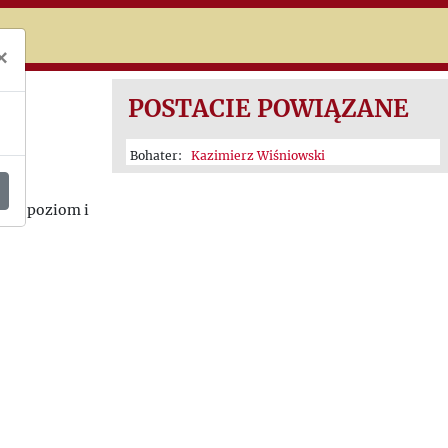
niczej
×
POSTACIE POWIĄZANE
Bohater:
Kazimierz Wiśniowski
pada poziom i