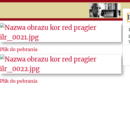
RU
UK
Search
Jerzy
Plik do pobrania
Giedroyc
Ludzie
„Kultury”
Plik do pobrania
Listy do i
od