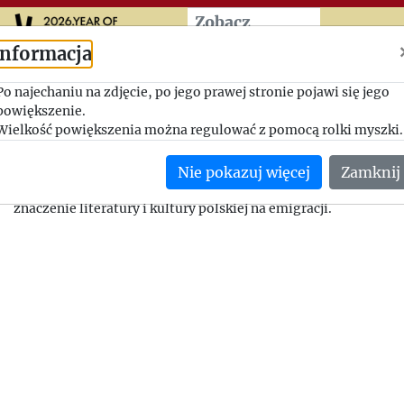
Przeskocz do treści zasad
Zobacz
więcej
Informacja
Spadek znaczenia odcinka
Po najechaniu na zdjęcie, po jego prawej stronie pojawi się jego
powiększenie.
kulturalnego
Wielkość powiększenia można regulować z pomocą rolki myszki.
1947-03-13, Jerzy Giedroyc - Adam Pragier
Nie pokazuj więcej
Zamknij
Jerzy Giedroyc zwraca Adamowi Pragierowi uwagę na to, że s
znaczenie literatury i kultury polskiej na emigracji.