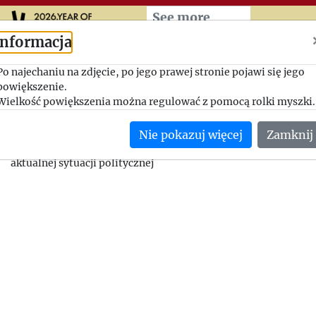
Przeskocz do treści zasad
See more
Informacja
Pytania do artykułu o Kult
Po najechaniu na zdjęcie, po jego prawej stronie pojawi się jego
powiększenie.
prasie angielskiej
Wielkość powiększenia można regulować z pomocą rolki myszki.
1984-01-03, Radosław Sikorski - Jerzy Giedroyc
Nie pokazuj więcej
Zamknij
Lista pytań do Redaktora na temat jego punktu widzenia osiąg
aktualnej sytuacji politycznej