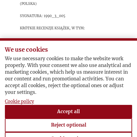
(Polska)
sygnatura: 1990_3_005
Krótkie recenzje książek, w tym:
Maria Danilewicz Zielińska
Próby przywołań.
Szkice literackie,
We use cookies
Krzysztof Kopczyński
Przed przystankiem
We use necessary cookies to make the website work
Niepodległość. Paryska 'Kultura" i kraj w latach
properly. With your consent we also use analytical and
1980-1981
marketing cookies, which help us measure interest in
Aleksander Hertz
Żydzi w kulturze polskiej
our content and run promotional activities. You can
accept all cookies, reject the optional ones or adjust
your settings.
Postacie powiązane
Cookie policy
Accept all
Bohater:
Maria Danilewicz Zielińska
Bohater:
Aleksander Hertz
Reject optional
Bohater:
Krzysztof Kopczyński