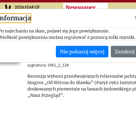
Przeskocz do treści zasad
Newspaper
cuttings
Informacja
Po najechaniu na skan, pojawi się jego powiększenie.
Ironiczne i dowcipne
Wielkość powiększenia można regulować z pomocą rolki myszki.
Myśl Polska
Nie pokazuj więcej
Zamknij
15.12.1962
(Wielka Brytania)
sygnatura: 1962_2_128
Recenzja wyboru przedwojennych felietonów polit
Singera „Od Witosa do Sławka” (Paryż 1962 Instytut
drukowanych pierwotnie na łamach żydowskiego 
„Nasz Przegląd”.