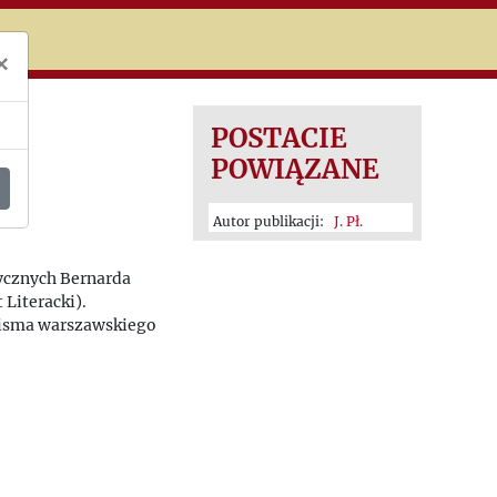
niczej
×
POSTACIE
POWIĄZANE
Autor publikacji:
J. Pł.
ycznych Bernarda
 Literacki).
pisma warszawskiego