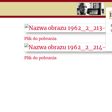
RU
UK
Search
Plik do pobrania
History
Timeline
Plik do pobrania
Topics
Newspaper
cuttings