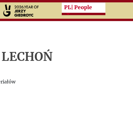
Przeskocz do treści zasad
PL
| People
 LECHOŃ
riałów