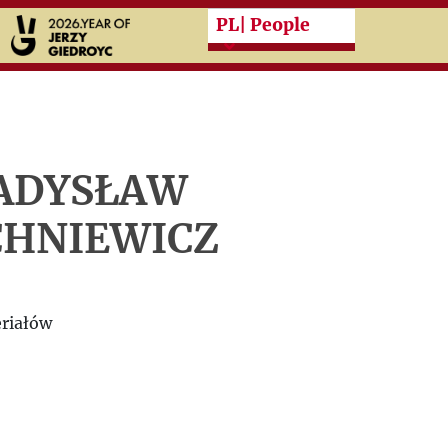
Przeskocz do treści zasad
PL
| People
ADYSŁAW
CHNIEWICZ
riałów