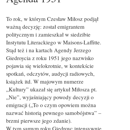
To rok, w którym Czesław Miłosz podjął
ważną decyzję: został emigrantem
politycznym i zamieszkał w siedzibie
Instytutu Literackiego w Maisons-Laffitte.
Stąd też i na kartach Agendy Jerzego
Giedroycia z roku 1951 jego nazwisko
pojawia się wielokrotnie, w kontekście
spotkań, odczytów, audycji radiowych,
książek itd. W majowym numerze
„Kultury” ukazał się artykuł Miłosza pt.
„Nie”, wyjaśniający powody decyzji o
emigracji („To o czym opowiem można
nazwać historią pewnego samobójstwa” –
brzmi pierwsze jego zdanie).
W tym samym roku Giedroyc intensywnie