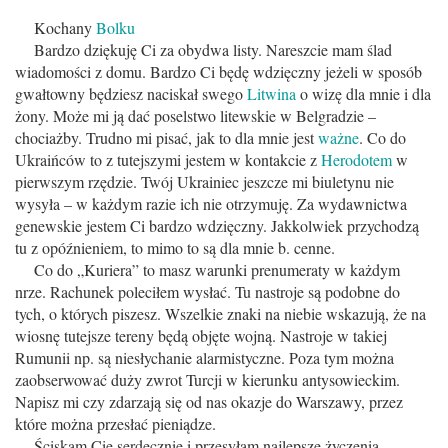
Kochany
Bolku
Bardzo dziękuję Ci za obydwa listy. Nareszcie mam ślad
wiadomości z domu. Bardzo Ci będę wdzięczny jeżeli w sposób
gwałtowny będziesz naciskał swego
Litwina
o wizę dla mnie i dla
żony. Może mi ją dać poselstwo litewskie w Belgradzie –
chociażby. Trudno mi pisać, jak to dla mnie jest
ważne
. Co do
Ukraińców to z tutejszymi jestem w kontakcie z
Herodotem
w
pierwszym rzędzie. Twój Ukrainiec jeszcze mi biuletynu nie
wysyła – w każdym razie ich nie otrzymuję. Za wydawnictwa
genewskie jestem Ci bardzo wdzięczny. Jakkolwiek przychodzą
tu z opóźnieniem, to mimo to są dla mnie b. cenne.
Co do „Kuriera” to masz warunki prenumeraty w każdym
nrze. Rachunek poleciłem wysłać. Tu nastroje są podobne do
tych, o których piszesz. Wszelkie znaki na niebie wskazują, że na
wiosnę tutejsze tereny będą objęte wojną. Nastroje w takiej
Rumunii np. są niesłychanie alarmistyczne. Poza tym można
zaobserwować duży zwrot Turcji w kierunku antysowieckim.
Napisz mi czy zdarzają się od nas okazje do Warszawy, przez
które można przesłać pieniądze.
Ściskam Cię serdecznie i przesyłam najlepsze życzenia