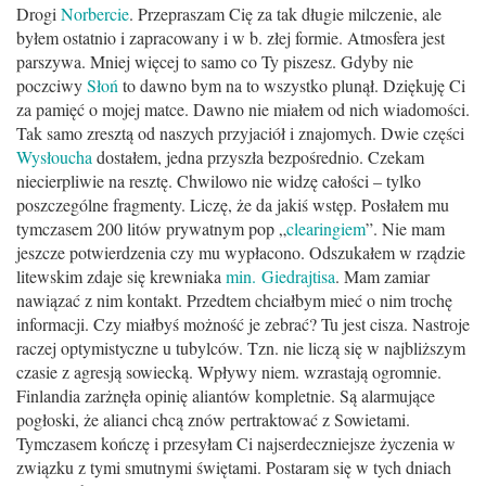
Drogi
Norbercie
. Przepraszam Cię za tak długie milczenie, ale
byłem ostatnio i zapracowany i w b. złej formie. Atmosfera jest
parszywa. Mniej więcej to samo co Ty piszesz. Gdyby nie
poczciwy
Słoń
to dawno bym na to wszystko plunął. Dziękuję Ci
za pamięć o mojej matce. Dawno nie miałem od nich wiadomości.
Tak samo zresztą od naszych przyjaciół i znajomych. Dwie części
Wysłoucha
dostałem, jedna przyszła bezpośrednio. Czekam
niecierpliwie na resztę. Chwilowo nie widzę całości – tylko
poszczególne fragmenty. Liczę, że da jakiś wstęp. Posłałem mu
tymczasem 200 litów prywatnym pop „
clearingiem
”. Nie mam
jeszcze potwierdzenia czy mu wypłacono. Odszukałem w rządzie
litewskim zdaje się krewniaka
min. Giedrajtisa
. Mam zamiar
nawiązać z nim kontakt. Przedtem chciałbym mieć o nim trochę
informacji. Czy miałbyś możność je zebrać? Tu jest cisza. Nastroje
raczej optymistyczne u tubylców. Tzn. nie liczą się w najbliższym
czasie z agresją sowiecką. Wpływy niem. wzrastają ogromnie.
Finlandia zarżnęła opinię aliantów kompletnie. Są alarmujące
pogłoski, że alianci chcą znów pertraktować z Sowietami.
Tymczasem kończę i przesyłam Ci najserdeczniejsze życzenia w
związku z tymi smutnymi świętami. Postaram się w tych dniach