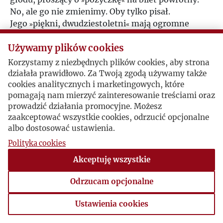
No, ale go nie zmienimy. Oby tylko pisał.
Jego
piękni, dwudziestoletni
mają ogromne
»
«
powodzenie, krajowcy rozrywają i w kraju zaczyna
znowu istnieć. Przynajmniej w pewnych kołach...
”.
Używamy plików cookies
Korzystamy z niezbędnych plików cookies, aby strona
działała prawidłowo. Za Twoją zgodą używamy także
cookies analitycznych i marketingowych, które
pomagają nam mierzyć zainteresowanie treściami oraz
prowadzić działania promocyjne. Możesz
zaakceptować wszystkie cookies, odrzucić opcjonalne
albo dostosować ustawienia.
Polityka cookies
Akceptuję wszystkie
Odrzucam opcjonalne
Ustawienia cookies
Ustawienia cookies