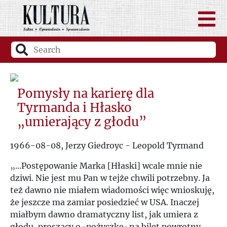
Pomysły na karierę dla
Tyrmanda i Hłasko
„umierający z głodu”
1966-08-08, Jerzy Giedroyc - Leopold Tyrmand
„
...Postępowanie Marka [Hłaski] wcale mnie nie
dziwi. Nie jest mu Pan w tejże chwili potrzebny. Ja
też dawno nie miałem wiadomości więc wnioskuję,
że jeszcze ma zamiar posiedzieć w USA. Inaczej
miałbym dawno dramatyczny list, jak umiera z
głodu, proszący o
pożyczkę
na bilet powrotny.
»
«