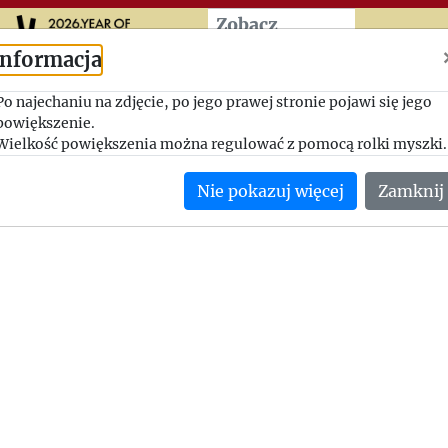
Przeskocz do treści zasad
Zobacz
więcej
Informacja
Propozycja wydawnicza
Po najechaniu na zdjęcie, po jego prawej stronie pojawi się jego
powiększenie.
1947-05-07, Adam Pragier - Jerzy Giedroyc
Wielkość powiększenia można regulować z pomocą rolki myszki.
Adam Pragier proponuje Jerzemu Giedroyciowi wydanie książk
Nie pokazuj więcej
Zamknij
Lubińskiego.