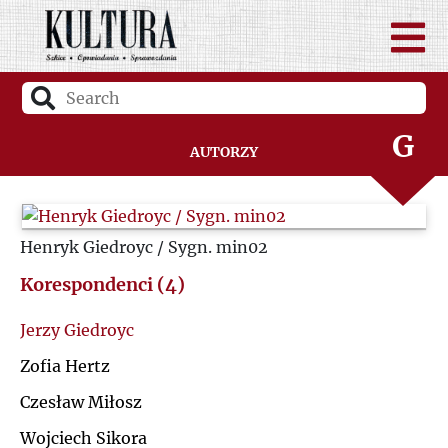
D
F
G
Autorzy
H
Henryk Giedroyc / Sygn. min02
I
Korespondenci (4)
J
Jerzy Giedroyc
K
Zofia Hertz
Czesław Miłosz
L
Wojciech Sikora