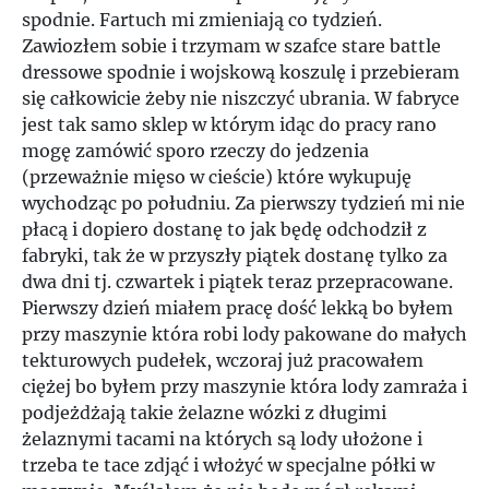
spodnie. Fartuch mi zmieniają co tydzień.
Zawiozłem sobie i trzymam w szafce stare battle
dressowe spodnie i wojskową koszulę i przebieram
się całkowicie żeby nie niszczyć ubrania. W fabryce
jest tak samo sklep w którym idąc do pracy rano
mogę zamówić sporo rzeczy do jedzenia
(przeważnie mięso w cieście) które wykupuję
wychodząc po południu. Za pierwszy tydzień mi nie
płacą i dopiero dostanę to jak będę odchodził z
fabryki, tak że w przyszły piątek dostanę tylko za
dwa dni tj. czwartek i piątek teraz przepracowane.
Pierwszy dzień miałem pracę dość lekką bo byłem
przy maszynie która robi lody pakowane do małych
tekturowych pudełek, wczoraj już pracowałem
ciężej bo byłem przy maszynie która lody zamraża i
podjeżdżają takie żelazne wózki z długimi
żelaznymi tacami na których są lody ułożone i
trzeba te tace zdjąć i włożyć w specjalne półki w