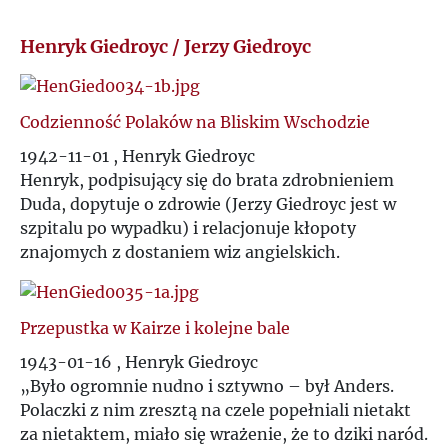
Ł
Henryk Giedroyc / Jerzy Giedroyc
M
Codzienność Polaków na Bliskim Wschodzie
N
1942-11-01 , Henryk Giedroyc
Henryk, podpisujący się do brata zdrobnieniem
O
Duda, dopytuje o zdrowie (Jerzy Giedroyc jest w
szpitalu po wypadku) i relacjonuje kłopoty
P
znajomych z dostaniem wiz angielskich.
Q
Przepustka w Kairze i kolejne bale
R
1943-01-16 , Henryk Giedroyc
„
Było ogromnie nudno i sztywno – był Anders.
S
Polaczki z nim zresztą na czele popełniali nietakt
za nietaktem, miało się wrażenie, że to dziki naród.