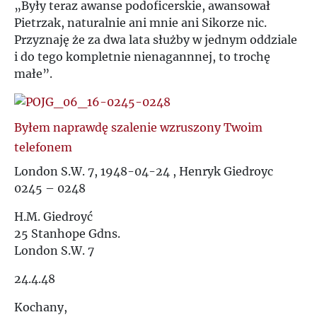
„Były teraz awanse podoficerskie, awansował
Pietrzak, naturalnie ani mnie ani Sikorze nic.
Przyznaję że za dwa lata służby w jednym oddziale
i do tego kompletnie nienagannnej, to trochę
małe”.
Byłem naprawdę szalenie wzruszony Twoim
telefonem
London S.W. 7, 1948-04-24 , Henryk Giedroyc
0245 – 0248
H.M. Giedroyć
25 Stanhope Gdns.
London S.W. 7
24.4.48
Kochany,