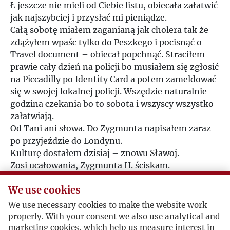
Ł jeszcze nie mieli od Ciebie listu, obiecała załatwić
jak najszybciej i przysłać mi pieniądze.
Całą sobotę miałem zaganianą jak cholera tak że
zdążyłem wpaśc tylko do Peszkego i pocisnąć o
Travel document – obiecał popchnąć. Straciłem
prawie cały dzień na policji bo musiałem się zgłosić
na Piccadilly po Identity Card a potem zameldować
się w swojej lokalnej policji. Wszędzie naturalnie
godzina czekania bo to sobota i wszyscy wszystko
załatwiają.
Od Tani ani słowa. Do Zygmunta napisałem zaraz
po przyjeździe do Londynu.
Kulturę dostałem dzisiaj – znowu Sławoj.
Zosi ucałowania, Zygmunta H. ściskam.
Ściskam Cię i całuję
We use cookies
Duda
We use necessary cookies to make the website work
properly. With your consent we also use analytical and
marketing cookies, which help us measure interest in