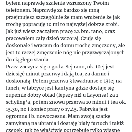
byłem naprawdę szalenie wzruszony Twoim
telefonem. Naprawdę za bardzo się mną
przejmujesz szczególnie że mam wrażenie że jak
trochę popracuję to mi to najwyżej dobrze zrobi.
Jak już wiesz zacząłem pracę 22 bm. rano, oraz
pracowałem cały dzień wczoraj. Czuję się
doskonale i wracam do domu trochę zmęczony, ale
jest to raczej zmęczenie nóg nie przyzwyczajonych
do ciągłego stania.
Praca zaczyna się o godz. 8ej rano, ok. 10ej jest
dziesięć minut przerwy i dają tea, za darmo i
doskonałą. Potem przerwa 3 kwadranse o 13tej na
lunch, w fabryce jest kantyna gdzie dostaje się
zupełnie dobry obiad (lepszy niż u Layonsa) za 1
schyling’a, potem znowu przerwa 10 minut i tea ok.
15.30, no i koniec pracy o 17.45. Fabryka jest
ogromna i b. nowoczesna. Mam swoją szafkę
zamykaną na ubrania i dostaję biały fartuch i takiż
czepek, tak że właściwie potrzebuję tylko własne