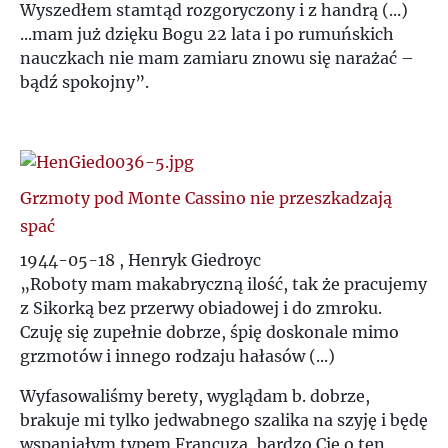
Wyszedłem stamtąd rozgoryczony i z handrą (...)
Ś
...mam już dzięku Bogu 22 lata i po rumuńskich
nauczkach nie mam zamiaru znowu się narażać –
T
bądź spokojny
”
.
U
V
Grzmoty pod Monte Cassino nie przeszkadzają
spać
W
1944-05-18 , Henryk Giedroyc
„
Roboty mam makabryczną ilość, tak że pracujemy
Z
z Sikorką bez przerwy obiadowej i do zmroku.
Czuję się zupełnie dobrze, śpię doskonale mimo
Ż
grzmotów i innego rodzaju hałasów (...)
Wyfasowaliśmy berety, wyglądam b. dobrze,
brakuje mi tylko jedwabnego szalika na szyję i będę
wspaniałym typem Francuza, bardzo Cię o ten