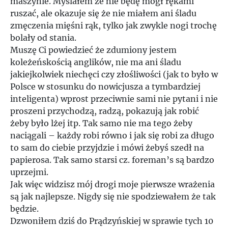
maszynie. Myślałem że nie będę mógł rękami
ruszać, ale okazuje się że nie miałem ani śladu
zmęczenia mięśni rąk, tylko jak zwykle nogi trochę
bolały od stania.
Muszę Ci powiedzieć że zdumiony jestem
koleżeńskością anglików, nie ma ani śladu
jakiejkolwiek niechęci czy złośliwości (jak to było w
Polsce w stosunku do nowicjusza a tymbardziej
inteligenta) wprost przeciwnie sami nie pytani i nie
proszeni przychodzą, radzą, pokazują jak robić
żeby było lżej itp. Tak samo nie ma tego żeby
naciągali – każdy robi równo i jak się robi za długo
to sam do ciebie przyjdzie i mówi żebyś szedł na
papierosa. Tak samo starsi cz. foreman’s są bardzo
uprzejmi.
Jak więc widzisz mój drogi moje pierwsze wrażenia
są jak najlepsze. Nigdy się nie spodziewałem że tak
będzie.
Dzwoniłem dziś do Prądzyńskiej w sprawie tych 10