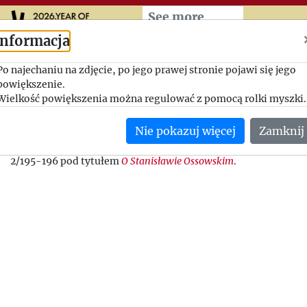
Przeskocz do treści zasad
See more
Informacja
O Stanisławie Ossowskim
Po najechaniu na zdjęcie, po jego prawej stronie pojawi się jego
powiększenie.
1963-11-18, Jerzy Giedroyc - Zbigniew Jordan
Wielkość powiększenia można regulować z pomocą rolki myszki.
Giedroyc poświęca list niedawno zmarłemu socjologowi Stan
Nie pokazuj więcej
Zamknij
Ossowskiemu i jego żonie Marii. Prosi Jordana o przygotowani
biograficznego na temat zmarłego. Tekst ukazał się w Kulturz
2/195-196 pod tytułem
O Stanisławie Ossowskim
.