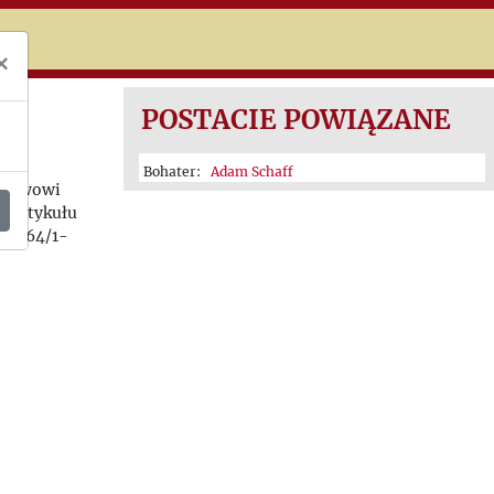
niczej
×
POSTACIE POWIĄZANE
Bohater:
Adam Schaff
isławowi
e artykułu
e 1964/1-