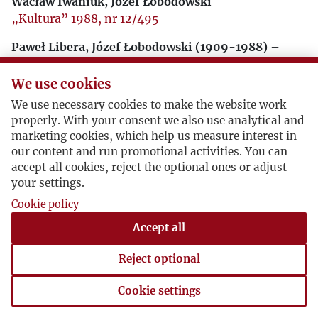
Wacław Iwaniuk, Józef Łobodowski
„Kultura” 1988, nr 12/495
Paweł Libera, Józef Łobodowski (1909-1988) –
szkic do biografii politycznej pisarza
zaangażowanego
We use cookies
„Zeszyty Historyczne” 2007, nr 160
We use necessary cookies to make the website work
properly. With your consent we also use analytical and
marketing cookies, which help us measure interest in
Między literaturą a polityką. O Józefie
our content and run promotional activities. You can
Łobodowskim
, pod red. L. Siryk i E. Łoś, Lublin 2012.
accept all cookies, reject the optional ones or adjust
your settings.
Cookie policy
Accept all
Reject optional
Cookie settings
Cookie settings