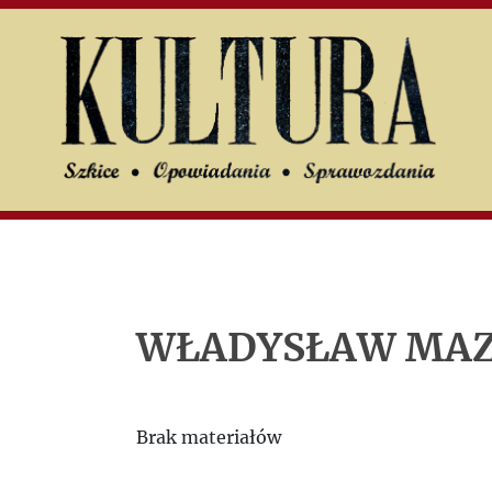
U
UK
Search
Jerzy
Giedroyc
People
WŁADYSŁAW MAZ
Letters
Brak materiałów