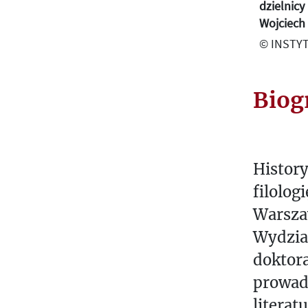
dzielnicy
Wojciech 
© INSTYT
Biog
History
filolog
Warsza
Wydzial
doktora
prowadz
literat