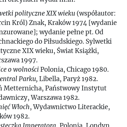
wetki polityczne XIX wieku
(współautor:
cin Król) Znak, Kraków 1974 [wydanie
nzurowane]; wydanie pełne pt. Od
hnackiego do Piłsudskiego. Sylwetki
ityczne XIX wieku, Świat Książki,
szawa 1997.
ice o wolności
Polonia, Chicago 1980.
entral Parku,
Libella, Paryż 1982.
ń Metternicha, Państwowy Instytut
awniczy, Warszawa 1982.
ięć Włoch
, Wydawnictwo Literackie,
ków 1982.
steczka Imperatora
, Polonia, Londyn