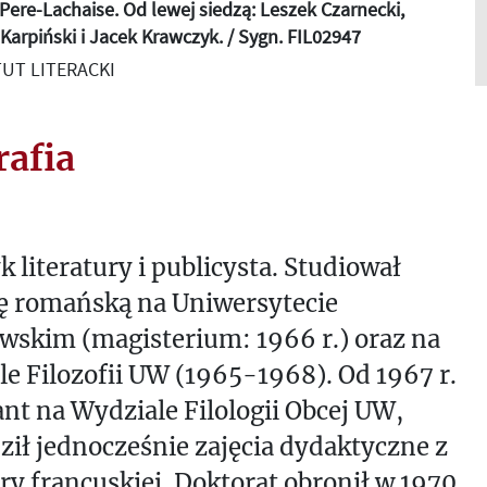
 Pere-Lachaise. Od lewej siedzą: Leszek Czarnecki,
Karpiński i Jacek Krawczyk. / Sygn. FIL02947
UT LITERACKI
rafia
k literatury i publicysta. Studiował
ię romańską na Uniwersytecie
wskim (magisterium: 1966 r.) oraz na
e Filozofii UW (1965-1968). Od 1967 r.
nt na Wydziale Filologii Obcej UW,
ił jednocześnie zajęcia dydaktyczne z
ury francuskiej. Doktorat obronił w 1970