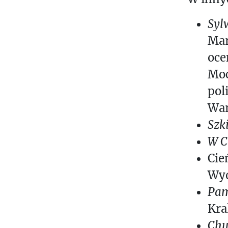
Syl
Mar
oce
Moc
pol
War
Szk
W C
Cie
Wyd
Pam
Kra
Chu