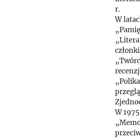
r.
W lata
„Pamięt
„Litera
członki
„Twórcz
recenzj
„Polika
przeglą
Zjedno
W 1975 
„Memor
przeci