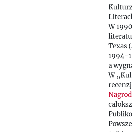
Kulturz
Literac
W 1990 
literat
Texas 
1994-1
a wygn
W „Kult
recenzj
Nagrod
całoksz
Publik
Powsze