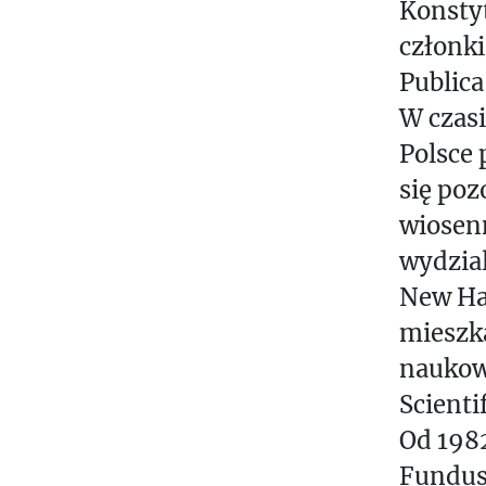
Konstyt
członki
Publica
W czas
Polsce 
się poz
wiosen
wydzial
New Hav
mieszka
naukow
Scienti
Od 198
Fundusz