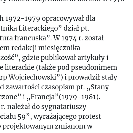
ch 1972-1979 opracowywał dla
nika Literackiego” dział pt.
tura francuska”. W 1974 r. został
em redakcji miesięcznika
ość”, gdzie publikował artykuły i
e literackie (także pod pseudonimem
rp Wojciechowski”) i prowadził stały
d zawartości czasopism pt. „Stany
czone” i „Francja”(1979-1981).
r. należał do sygnatariuszy
iału 59”, wyrażającego protest
w projektowanym zmianom w