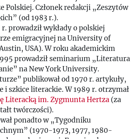
e Polskiej. Członek redakcji „Zeszytów
kich” (od 1983 r.).
r. prowadził wykłady o polskiej
urze emigracyjnej na University of
(Austin, USA). W roku akademickim
995 prowadził seminarium „Literatura
anie” na New York University.
urze” publikował od 1970 r. artykuły,
e i szkice literackie. W 1989 r. otrzymał
ę Literacką im. Zygmunta Hertza
(za
tałt twórczości).
ował ponadto w „Tygodniku
chnym” (1970-1973, 1977, 1980-