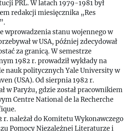
ucji PRL. W latach 1979-1981 był
em redakcji miesięcznika „Res
”.
ie wprowadzenia stanu wojennego w
przebywał w USA, później zdecydował
ostać za granicą. W semestrze
nym 1982 r. prowadził wykłady na
e nauk politycznych Yale University w
en (USA). Od sierpnia 1982 r.
ł w Paryżu, gdzie został pracownikiem
ym Centre National de la Recherche
fique.
2 r. należał do Komitetu Wykonawczego
u Pomocy Niezależnej Literaturze i