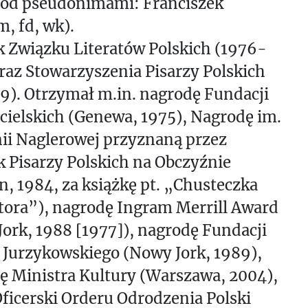
pod pseudonimami: Franciszek
, fd, wk).
 Związku Literatów Polskich (1976-
raz Stowarzyszenia Pisarzy Polskich
9). Otrzymał m.in. nagrodę Fundacji
cielskich (Genewa, 1975), Nagrodę im.
ii Naglerowej przyznaną przez
 Pisarzy Polskich na Obczyźnie
, 1984, za książkę pt. „Chusteczka
tora”), nagrodę Ingram Merrill Award
ork, 1988 [1977]), nagrodę Fundacji
 Jurzykowskiego (Nowy Jork, 1989),
ę Ministra Kultury (Warszawa, 2004),
ficerski Orderu Odrodzenia Polski