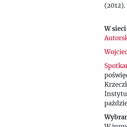
(2012).
W sieci
Autorsk
Wojcie
Spotka
poświę
Krzecz
Instytu
pażdzie
Wybran
W inny