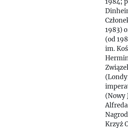
1984; 
Dinheim
Członek
1983) o
(od 198
im. Koś
Hermin
Związek
(Londyn
impera
(Nowy J
Alfreda
Nagrod
Krzyż O