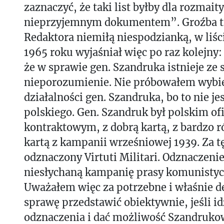
zaznaczyć, że taki list byłby dla rozmait
nieprzyjemnym dokumentem”. Groźba ta
Redaktora niemiłą niespodzianką, w liśc
1965 roku wyjaśniał więc po raz kolejny:
że w sprawie gen. Szandruka istnieje ze 
nieporozumienie. Nie próbowałem wybie
działalności gen. Szandruka, bo to nie j
polskiego. Gen. Szandruk był polskim o
kontraktowym, z dobrą kartą, z bardzo 
kartą z kampanii wrześniowej 1939. Za t
odznaczony Virtuti Militari. Odznaczen
niesłychaną kampanię prasy komunistycz
Uważałem więc za potrzebne i właśnie 
sprawę przedstawić obiektywnie, jeśli i
odznaczenia i dać możliwość Szandruko