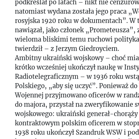
podkreślał po latach – nikt nie cenzurow
natomiast wydana została jego praca „W
rosyjska 1920 roku w dokumentach”. W t
nawiązał, jako członek „Prometeusza”, 
wieloma bliskimi temu ruchowi polityka
twierdził – z Jerzym Giedroyciem.
Ambitny ukraiński wojskowy – choć miał 
krótko wcześniej ukończył naukę w Insty
Radiotelegraficznym – w 1936 roku wstą
Polskiego, „aby się uczyć”. Ponieważ do
Wojennej przyjmowano oficerów w randz
do majora, przystał na zweryfikowanie 
wojskowego: ukraiński generał-chorąży 
kontraktowym polskim oficerem w stop
1938 roku ukończył Szandruk WSW i podp