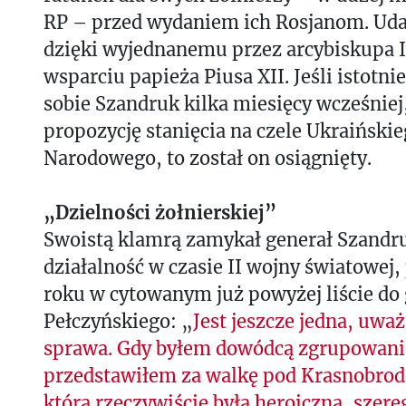
RP – przed wydaniem ich Rosjanom. Udał
dzięki wyjednanemu przez arcybiskupa 
wsparciu papieża Piusa XII. Jeśli istotnie
sobie Szandruk kilka miesięcy wcześnie
propozycję stanięcia na czele Ukraiński
Narodowego, to został on osiągnięty.
„Dzielności żołnierskiej”
Swoistą klamrą zamykał generał Szandr
działalność w czasie II wojny światowej,
roku w cytowanym już powyżej liście do
Pełczyńskiego: „
Jest jeszcze jedna, uw
sprawa. Gdy byłem dowódcą zgrupowan
przedstawiłem za walkę pod Krasnobrod
która rzeczywiście była heroiczną, szere