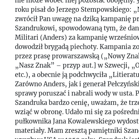
nie może wobec niej pozostać obojętny. 3
roku pisał do Jerzego Stempowskiego: „
zwrócił Pan uwagę na dziką kampanię p
Szandrukowi, spowodowaną tym, że dan
Militari (Anders) za kampanię wrześnio
dowodził brygadą piechoty. Kampania zo
przez prasę prowarszawską („Nowy Zna
„Nasz Znak” – przyp aut.] w Szwecji, „
etc.), a obecnie ją podchwyciła „Litierat
Zarówno Anders, jak i generał Pełczyński 
sprawy poruszać i nabrali wody w usta.
Szandruka bardzo cenię, uważam, że trz
wziąć w obronę. Udało mi się za pośred
pułkownika Jana Kowalewskiego wydosta
materiały. Mam zresztą pamiętniki Szan