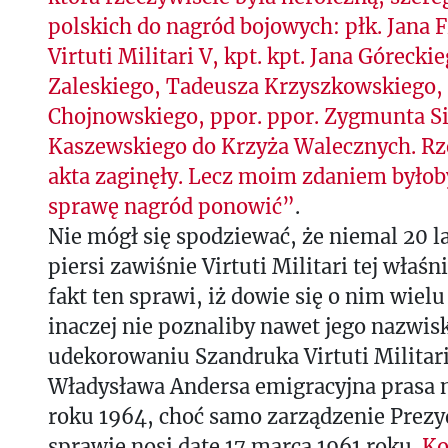
polskich do nagród bojowych: płk. Jana F
Virtuti Militari V, kpt. kpt. Jana Góreck
Zaleskiego, Tadeusza Krzyszkowskiego, 
Chojnowskiego, ppor. ppor. Zygmunta Si
Kaszewskiego do Krzyża Walecznych. Rze
akta zaginęły. Lecz moim zdaniem było
sprawę nagród ponowić”
.
Nie mógł się spodziewać, że niemal 20 la
piersi zawiśnie Virtuti Militari tej właśni
fakt ten sprawi, iż dowie się o nim wiel
inaczej nie poznaliby nawet jego nazwisk
udekorowaniu Szandruka Virtuti Militari
Władysława Andersa emigracyjna prasa n
roku 1964, choć samo zarządzenie Prezy
sprawie nosi datę 17 marca 1961 roku.
Ko