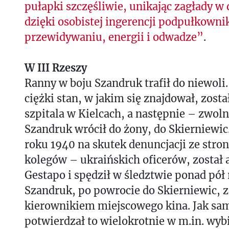
pułapki szczęśliwie, unikając zagłady w
dzięki osobistej ingerencji podpułkowni
przewidywaniu, energii i odwadze”
.
W III Rzeszy
Ranny w boju Szandruk trafił do niewoli
ciężki stan, w jakim się znajdował, zost
szpitala w Kielcach, a następnie – zwol
Szandruk wrócił do żony, do Skierniewic
roku 1940 na skutek denuncjacji ze str
kolegów – ukraińskich oficerów, został
Gestapo i spędził w śledztwie ponad pół
Szandruk, po powrocie do Skierniewic, z
kierownikiem miejscowego kina. Jak sa
potwierdzał to wielokrotnie w m.in. wyb