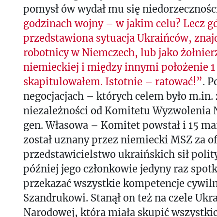
pomysł ów wydał mu się niedorzeczności
godzinach wojny – w jakim celu? Lecz gd
przedstawiona sytuacja Ukraińców, znajd
robotnicy w Niemczech, lub jako żołnier
niemieckiej i między innymi położenie 1
skapitulowałem. Istotnie – ratować!”
. P
negocjacjach – których celem było m.in
niezależności od Komitetu Wyzwolenia 
gen. Własowa – Komitet powstał i 15 ma
został uznany przez niemiecki MSZ za of
przedstawicielstwo ukraińskich sił poli
później jego członkowie jedyny raz spotka
przekazać wszystkie kompetencje cywiln
Szandrukowi. Stanął on też na czele Ukra
Narodowej, która miała skupić wszystkic