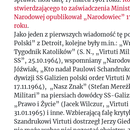
stwierdzającego to zaświadczenia Minis
Narodowej opublikował „Narodowiec” 17
roku
.
Jako jeden z pierwszych wiadomość tę p
Polski” z Detroit, kolejne były m.in.: „
Tygodnik Katolików” (S. N., „Virtuti Mili
SS”, 25.10.1964), wspomniany „Narodow
Jóźwiak, „Kto nadał Paulowi Schandruk
dywizji SS Galizien polski order Virtuti M
17.11.1964), „Nasz Znak” (Stefan Mereżk
Militari” na piersiach dowódcy SS-Galiz
„Prawo i Życie” (Jacek Wilczur, „Virtut
31.01.1965) i inne. Wzbierającą falę kryt
Szandrukowi Virtuti dostrzegł Jerzy Gied