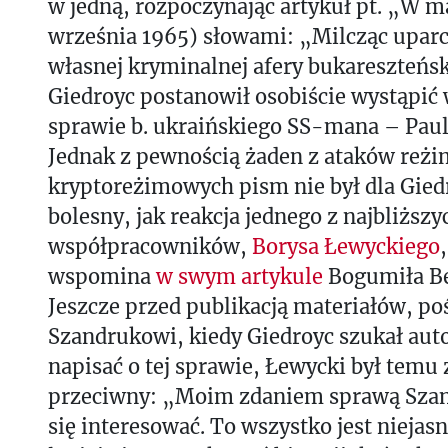
w jedną, rozpoczynając artykuł pt. „W ma
września 1965) słowami: „Milcząc uparc
własnej kryminalnej afery bukareszteński
Giedroyc postanowił osobiście wystąpić 
sprawie b. ukraińskiego SS-mana – Pau
Jednak z pewnością żaden z ataków reż
kryptoreżimowych pism nie był dla Gied
bolesny, jak reakcja jednego z najbliższy
współpracowników,
Borysa Łewyckiego
wspomina
w swym artykule
Bogumiła B
Jeszcze przed publikacją materiałów, p
Szandrukowi, kiedy Giedroyc szukał au
napisać o tej sprawie, Łewycki był temu
przeciwny: „Moim zdaniem sprawą Szan
się interesować. To wszystko jest niejasn