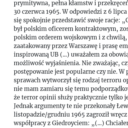
prymitywna, pełna kłamstw i przekręce
30 czerwca 1965. W odpowiedzi z 6 lipca 
się spokojnie przedstawić swoje racje: 
był polskim oficerem kontraktowym, zo
polskim orderem wojskowym i z chwilą, 
zaatakowany przez Warszawę i prasę em
inspirowaną UB (...) uważałem za obowi
możliwość wyjaśnienia. Nie zważając, cz
postępowanie jest popularne czy nie. W
sprawach wytworzył się rodzaj terroru op
nie mam zamiaru się temu podporządkow
że terror opinii służy praktycznie tylko j
Jednak argumenty te nie przekonały Łew
listopadzie/grudniu 1965 zagroził wręc
współpracy z Giedroyciem: „(...) Chciałe