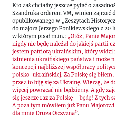
Kto zaś chciałby jeszcze pytać o zasadno
Szandruka orderem VM, winien zajrzeć 
opublikowanego w „Zeszytach Historycz
do majora Jerzego Ponikiewskiego z 20 l
w którym pisał m.in.:
„Otóż, Panie Major
nigdy nie będę należał do jakiejś partii c
jestem patriotą ukraińskim, który widz
istnienia ukraińskiego państwa i może 
koncepcji najbliższej współpracy politycz
polsko-ukraińskiej. Za Polskę się biłem
przez to biję się za Ukrainę. Wierzę, że 
więcej powracać nie będziemy. A gdy zajd
się jeszcze raz za Polskę – będę! Z tyc
A poza tym mówiłem już Panu Majorowi,
dla mnie Drugą Ojczyzną”
.