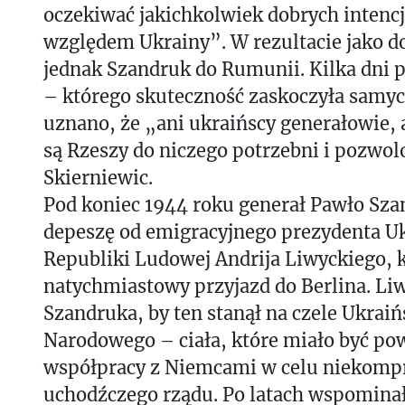
oczekiwać jakichkolwiek dobrych intenc
względem Ukrainy”. W rezultacie jako do
jednak Szandruk do Rumunii. Kilka dni 
– którego skuteczność zaskoczyła sam
uznano, że „ani ukraińscy generałowie, a
są Rzeszy do niczego potrzebni i pozwo
Skierniewic.
Pod koniec 1944 roku generał Pawło Sza
depeszę od emigracyjnego prezydenta Uk
Republiki Ludowej Andrija Liwyckiego, 
natychmiastowy przyjazd do Berlina. Liw
Szandruka, by ten stanął na czele Ukrai
Narodowego – ciała, które miało być po
współpracy z Niemcami w celu niekomp
uchodźczego rządu. Po latach wspominał