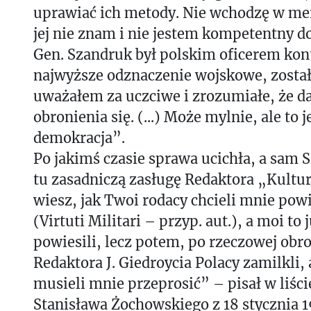
uprawiać ich metody. Nie wchodzę w me
jej nie znam i nie jestem kompetentny do
Gen. Szandruk był polskim oficerem kon
najwyższe odznaczenie wojskowe, został
uważałem za uczciwe i zrozumiałe, że 
obronienia się. (...) Może mylnie, ale to 
demokracja”.
Po jakimś czasie sprawa ucichła, a sam 
tu zasadniczą zasługę Redaktora „Kultu
wiesz, jak Twoi rodacy chcieli mnie pow
(Virtuti Militari – przyp. aut.), a moi to 
powiesili, lecz potem, po rzeczowej obr
Redaktora J. Giedroycia Polacy zamilkli,
musieli mnie przeprosić” – pisał w liście
Stanisława Żochowskiego z 18 stycznia 1