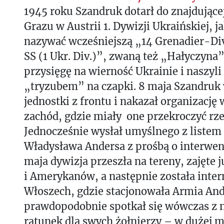
1945 roku Szandruk dotarł do znajdującej
Grazu w Austrii 1. Dywizji Ukraińskiej, j
nazywać wcześniejszą „14 Grenadier-Div
SS (1 Ukr. Div.)”, zwaną też „Hałyczyna”
przysięgę na wierność Ukrainie i naszyli
„tryzubem” na czapki. 8 maja Szandruk
jednostki z frontu i nakazał organizacj
zachód, gdzie miały one przekroczyć rz
Jednocześnie wysłał umyślnego z listem 
Władysława Andersa z prośbą o interwen
maja dywizja przeszła na tereny, zajęte 
i Amerykanów, a następnie została inte
Włoszech, gdzie stacjonowała Armia And
prawdopodobnie spotkał się wówczas z n
ratunek dla swych żołnierzy – w dużej m