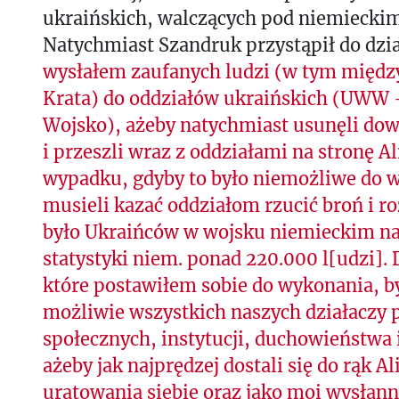
ukraińskich, walczących pod niemieckim
Natychmiast Szandruk przystąpił do dzi
wysłałem zaufanych ludzi (w tym między
Krata) do oddziałów ukraińskich (UWW
Wojsko), ażeby natychmiast usunęli 
i przeszli wraz z oddziałami na stronę A
wypadku, gdyby to było niemożliwe do 
musieli kazać oddziałom rzucić broń i ro
było Ukraińców w wojsku niemieckim n
statystyki niem. ponad 220.000 l[udzi]
które postawiłem sobie do wykonania, b
możliwie wszystkich naszych działaczy po
społecznych, instytucji, duchowieństwa i
ażeby jak najprędzej dostali się do rąk A
uratowania siebie oraz jako moi wysłann