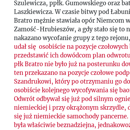
Szulewicza, ppłk. Gumowskiego oraz bate
Laszkiewicza. W czasie bitwy pod Łabun
Bratro mężnie stawiała opór Niemcom w
Zamość-Hrubieszów, a gdy stało się to n
nakazano wycofanie grupy z tego rejonu
udał się osobiście na pozycje czołowych
przedstawić ich dowódcom plan odwrotu
płk Bratro nie było już na posterunku d
ten przekazano na pozycje czołowe pod
Szandrukowi, który po otrzymaniu go d
osobiście kolejnego wycofywania się bao
Odwrót odbywał się już pod silnym ognie
niemieckiej i przy okrążonym skrzydle, d
się już niemieckie samochody pancerne. 
była właściwie beznadziejna, jednakowo