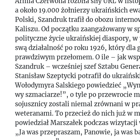
Armia Czerwona rozbiła siły URL w listo
a około 19.000 żołnierzy ukraińskich e
Polski, Szandruk trafił do obozu interno
Kaliszu. Od początku zaangażowany w sp
polityczne życie ukraińskiej diaspory, w
swą działalność po roku 1926, który dla g
prawdziwym przełomem. O ile – jak ws
Szandruk – wcześniej szef Sztabu Gener
Stanisław Szeptycki potrafił do ukraińsk
Wołodymyra Salskiego powiedzieć „Wynoś
wy szmaciarze!”, o tyle po przewrocie 
sojusznicy zostali niemal zrównani w p
weteranami. To przecież do nich już w m
powiedział Marszałek podczas wizytacji 
„Ja was przepraszam, Panowie, ja was b