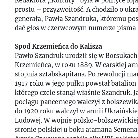
Redaktora „Kultury” była w polityce loja
prostu – przyzwoitość. A chodziło o ukr
generała, Pawła Szandruka, któremu po
dać głos w czerwcowym numerze pisma z
Spod Krzemieńca do Kalisza
Pawło Szandruk urodził się w Borsukach
Krzemieńca, w roku 1889. W carskiej arm
stopnia sztabskapitana. Po rewolucji m
1917 roku w jego pułku powstał batalion 
którego czele stanął właśnie Szandruk. 
pociągu pancernego walczył z bolszewik
do 1920 roku walczył w armii Ukraińskie
Ludowej. W wojnie polsko-bolszewickiej 
stronie polskiej u boku atamana Semena 