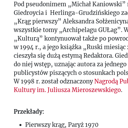
Pod pseudonimem „Michał Kaniowski” 
Giedroycia i Herlinga-Grudzińskiego za
„Krąg pierwszy” Aleksandra Sołżenicyna,
wszystkie tomy „Archipelagu GUŁag”. W
„Kulturą” kontynuował także po powroci
w 1994 r., a jego książka „Ruski miesiąc
cieszyła się dużą estymą Redaktora. Gie
do niej wstęp, uznając autora za jednego
publicystów piszących o stosunkach pol
W 1998 r. został odznaczony
Nagrodą Pub
Kultury im. Juliusza Mieroszewskiego
.
Przekłady:
Pierwszy krąg, Paryż 1970