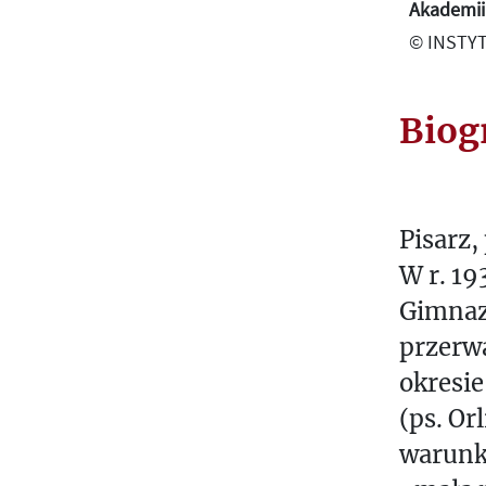
Akademii 
© INSTYT
Biog
Pisarz,
W r. 1
Gimnaz
przerwa
okresie
(ps. Or
warunka