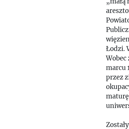
„małą m
areszt
Powiat
Public
więzien
Łodzi. 
Wobec 
marcu 1
przez z
okupacy
maturę”
uniwers
Został