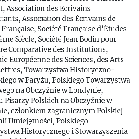
t, Association des Ecrivains
ants, Association des Écrivains de
Française, Société Française d’Études
ème Siècle, Société Jean Bodin pour
ire Comparative des Institutions,
e Européenne des Sciences, des Arts
Lettres, Towarzystwa Historyczno-
kiego w Paryżu, Polskiego Towarzystwa
ego na Obczyźnie w Londynie,
 Pisarzy Polskich na Obczyźnie w
ie, członkiem zagranicznym Polskiej
i Umiejętności, Polskiego
ystwa Historycznego i Stowarzyszenia