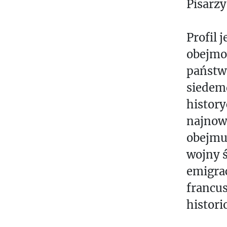
Pisarzy
Profil 
obejmo
państwo
siedemd
histor
najnows
obejmuj
wojny ś
emigrac
francus
historio