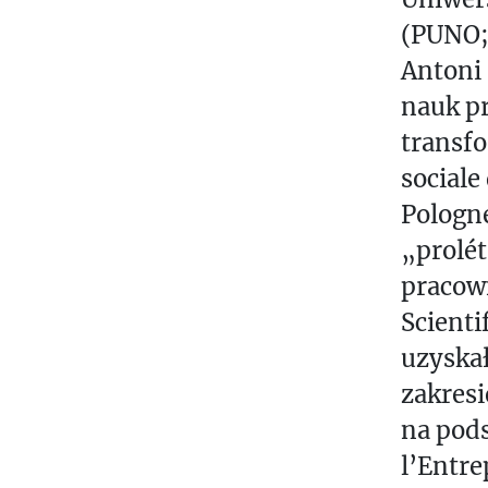
(PUNO;
Antoni 
nauk p
transfo
sociale
Pologne
„prolét
pracown
Scienti
uzyskał
zakresi
na pods
l’Entre