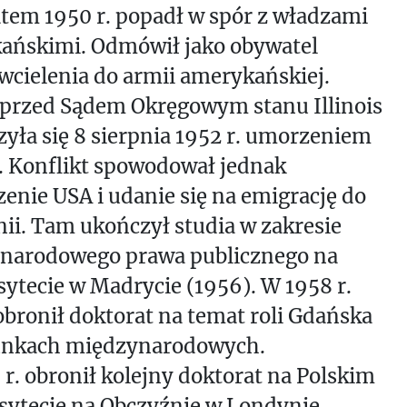
tem 1950 r. popadł w spór z władzami
ańskimi. Odmówił jako obywatel
 wcielenia do armii amerykańskiej.
 przed Sądem Okręgowym stanu Illinois
yła się 8 sierpnia 1952 r. umorzeniem
. Konflikt spowodował jednak
enie USA i udanie się na emigrację do
ii. Tam ukończył studia w zakresie
narodowego prawa publicznego na
ytecie w Madrycie (1956). W 1958 r.
bronił doktorat na temat roli Gdańska
unkach międzynarodowych.
r. obronił kolejny doktorat na Polskim
sytecie na Obczyźnie w Londynie