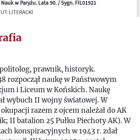
Nauk w Paryżu. Lata 90. / Sygn. FIL01921
UT LITERACKI
rafia
 politolog, prawnik, historyk.
938 rozpoczął naukę w Państwowym
jum i Liceum w Końskich. Naukę
ł wybuch II wojny światowej. W
 okupacji razem z ojcem należał do AK
lik; II batalion 25 Pułku Piechoty AK). W
ch konspiracyjnych w 1943 r. zdał