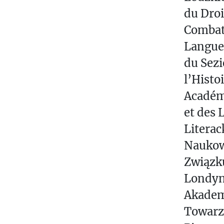
du Droi
Combatt
Langue 
du Sezi
l’Histo
Académi
et des 
Literac
Naukow
Związku
Londyn
Akademi
Towarz