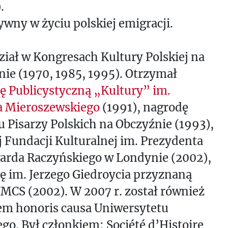
.
ywny w życiu polskiej emigracji.
ział w Kongresach Kultury Polskiej na
ie (1970, 1985, 1995). Otrzymał
ę Publicystyczną „Kultury” im.
a Mieroszewskiego
(1991), nagrodę
 Pisarzy Polskich na Obczyźnie (1993),
j Fundacji Kulturalnej im. Prezydenta
arda Raczyńskiego w Londynie (2002),
 im. Jerzego Giedroycia przyznaną
MCS (2002). W 2007 r. został również
em honoris causa Uniwersytetu
go. Był członkiem: Société d’Histoire