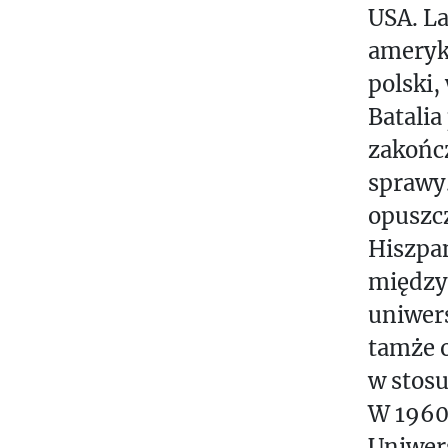
USA. La
ameryk
polski,
Batalia
zakończ
sprawy
opuszcz
Hiszpan
między
uniwers
tamże o
w stos
W 1960 
Uniwer