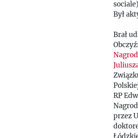
sociale)
Był akt
Brał ud
Obczyźn
Nagrod
Juliusz
Związku
Polskie
RP Edw
Nagrodę
przez U
doktor
Łódzkie