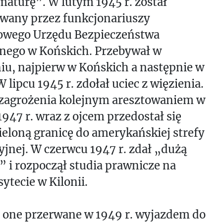
aturę”. W lutym 1945 r. został
owany przez funkcjonariuszy
owego Urzędu Bezpieczeństwa
znego w Końskich. Przebywał w
iu, najpierw w Końskich a następnie w
W lipcu 1945 r. zdołał uciec z więzienia.
zagrożenia kolejnym aresztowaniem w
947 r. wraz z ojcem przedostał się
ieloną granicę do amerykańskiej strefy
jnej. W czerwcu 1947 r. zdał „dużą
 i rozpoczął studia prawnicze na
ytecie w Kilonii.
y one przerwane w 1949 r. wyjazdem do