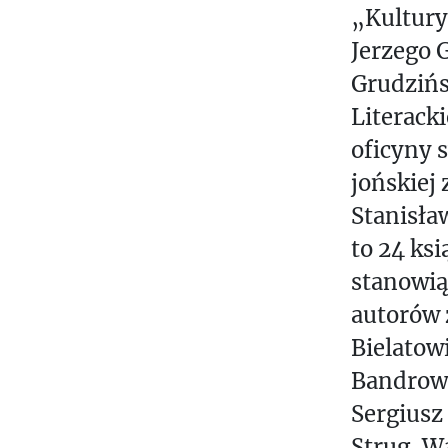
Z
„Kultury
E
Jerzego 
S
Grudzińs
Literack
oficyny 
jońskiej 
Stanisła
to 24 ks
stanowią
autorów z
Bielatow
Bandrows
Sergiusz
Strug, W