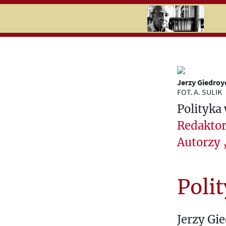
RU
UK
Search
Jerzy Giedroyc
History
FOT. A. SULIK
Timeline
Polityka
Redaktor
Topics
Autorzy
Newspaper
cuttings
Poli
T
H
Jerzy Gi
E