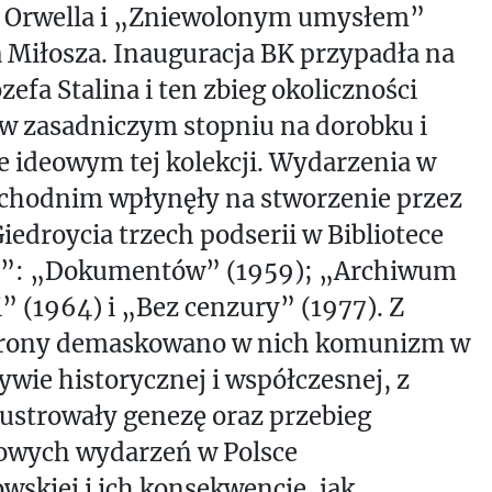
 Orwella i „Zniewolonym umysłem”
 Miłosza. Inauguracja BK przypadła na
zefa Stalina i ten zbieg okoliczności
ę w zasadniczym stopniu na dorobku i
 ideowym tej kolekcji. Wydarzenia w
chodnim wpłynęły na stworzenie przez
iedroycia trzech podserii w Bibliotece
y”: „Dokumentów” (1959); „Archiwum
i” (1964) i „Bez cenzury” (1977). Z
strony demaskowano w nich komunizm w
ywie historycznej i współczesnej, z
ilustrowały genezę oraz przebieg
owych wydarzeń w Polsce
wskiej i ich konsekwencje, jak