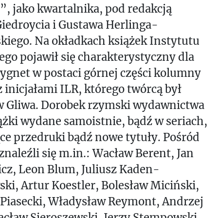
”, jako kwartalnika, pod redakcją
Giedroycia i Gustawa Herlinga-
kiego. Na okładkach książek Instytutu
iego pojawił się charakterystyczny dla
sygnet w postaci górnej części kolumny
z inicjałami ILR, którego twórcą był
w Gliwa. Dorobek rzymski wydawnictwa
iążki wydane samoistnie, bądź w seriach,
ce przedruki bądź nowe tytuły. Pośród
naleźli się m.in.: Wacław Berent, Jan
icz, Leon Blum, Juliusz Kaden-
ki, Artur Koestler, Bolesław Miciński,
 Piasecki, Władysław Reymont, Andrzej
acław Sieroszewski, Jerzy Stempowski.