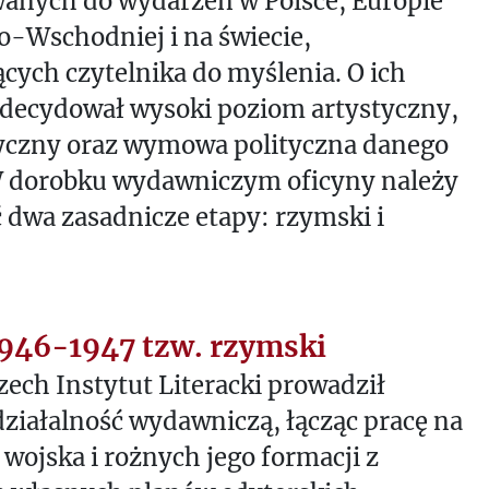
anych do wydarzeń w Polsce, Europie
-Wschodniej i na świecie,
cych czytelnika do myślenia. O ich
decydował wysoki poziom artystyczny,
czny oraz wymowa polityczna danego
W dorobku wydawniczym oficyny należy
 dwa zasadnicze etapy: rzymski i
1946-1947 tzw. rzymski
ech Instytut Literacki prowadził
działalność wydawniczą, łącząc pracę na
 wojska i rożnych jego formacji z