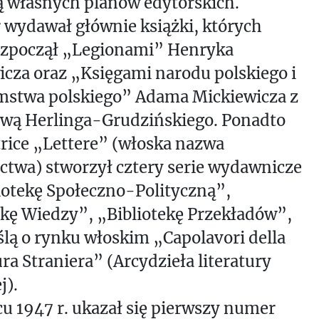
ją własnych planów edytorskich.
 wydawał głównie książki, których
ozpoczął „Legionami” Henryka
icza oraz „Księgami narodu polskiego i
mstwa polskiego” Adama Mickiewicza z
wą Herlinga-Grudzińskiego. Ponadto
trice „Lettere” (włoska nazwa
twa) stworzył cztery serie wydawnicze
bliotekę Społeczno-Polityczną”,
ekę Wiedzy”, „Bibliotekę Przekładów”,
ślą o rynku włoskim „Capolavori della
ra Straniera” (Arcydzieła literatury
j).
u 1947 r. ukazał się pierwszy numer