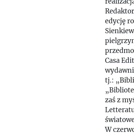
realizac
Y
Redaktor
P
edycję r
R
Sienkiew
I
Z
pielgrzy
E
przedmo
S
Casa Edi
O
wydawnic
T
tj.: „Bi
H
„Bibliot
E
zaś z my
R
Letteratu
P
światowe
R
I
W czerwc