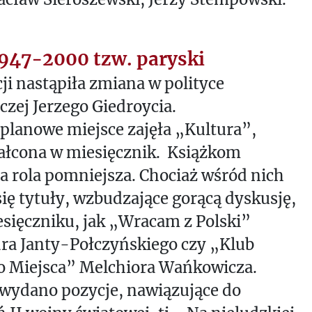
1947-2000 tzw. paryski
ji nastąpiła zmiana w polityce
zej Jerzego Giedroycia.
planowe miejsce zajęła „Kultura”,
ałcona w miesięcznik. Książkom
a rola pomniejsza. Chociaż wśród nich
się tytuły, wzbudzające gorącą dyskusję,
esięczniku, jak „Wracam z Polski”
ra Janty-Połczyńskiego czy „Klub
o Miejsca” Melchiora Wańkowicza.
wydano pozycje, nawiązujące do