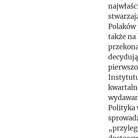
L
najwłaśc
I
stwarzaj
T
Polaków 
E
także na
R
przekona
A
decydując
R
Y
pierwsz
I
Instytutu
N
kwartaln
S
wydawane
T
Polityka
I
T
sprowadz
U
„przyleg
T