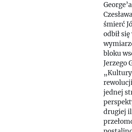
George’a
Czesława
śmierć Jó
odbił si
wymiarze
bloku ws
Jerzego G
„Kultur
rewolucj
jednej 
perspekt
drugiej 
przełom
postalino