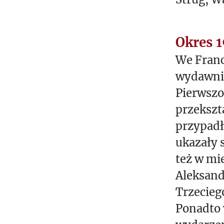
Okres 
We Franc
wydawnic
Pierwszo
przekszt
przypadł
ukazały 
też w mi
Aleksand
Trzecieg
Ponadto 