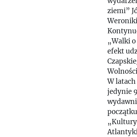
wydarzeń
ziemi” J
Weroniki
Kontynuo
„Walki o
efekt udz
Czapskie
Wolności
W latach
jedynie 
wydawnic
początku
„Kultury
Atlantyk