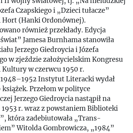
 II wojny światowej, tj. „Na nieludzkiej
ózefa Czapskiego i „Dzieci tułacze”
 Hort (Hanki Ordonównej).
wano również przekłady. Edycja
 świat” Jamesa Burnhama stanowiła
iału Jerzego Giedroycia i Józefa
go w zjeździe założycielskim Kongresu
 Kultury w czerwcu 1950 r.
 1948–1952 Instytut Literacki wydał
9 książek. Przełom w polityce
zej Jerzego Giedroycia nastąpił na
 1953 r. wraz z powstaniem Biblioteki
”, która zadebiutowała „Trans-
iem” Witolda Gombrowicza, „1984”