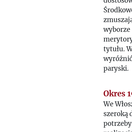
dostosow
E
Środkowo
E
zmuszają
D
wyborze 
I
merytory
T
tytułu. 
O
wyróżnić
R
I
paryski.
A
L
P
Okres 
O
We Włosz
L
szeroką 
I
potrzeby
C