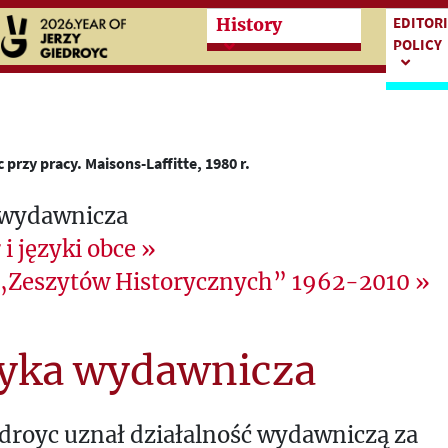
Przeskocz do treści zasad
Przesk
EDITOR
History
POLICY
 przy pracy. Maisons-Laffitte, 1980 r.
 wydawnicza
 i języki obce
»
 „Zeszytów Historycznych” 1962-2010
»
tyka wydawnicza
edroyc uznał działalność wydawniczą za