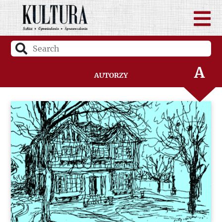
A
Autorzy
B
C
D
F
G