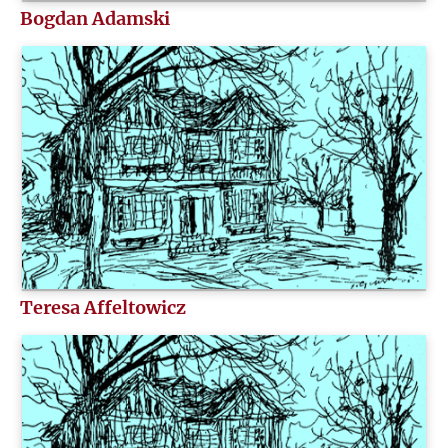
Bogdan Adamski
H
I
J
K
L
Ł
Teresa Affeltowicz
M
N