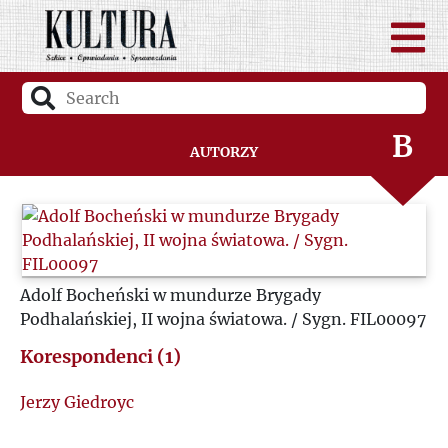
A
B
Autorzy
C
D
Adolf Bocheński w mundurze Brygady
F
Podhalańskiej, II wojna światowa. / Sygn. FIL00097
Korespondenci (1)
G
Jerzy Giedroyc
H