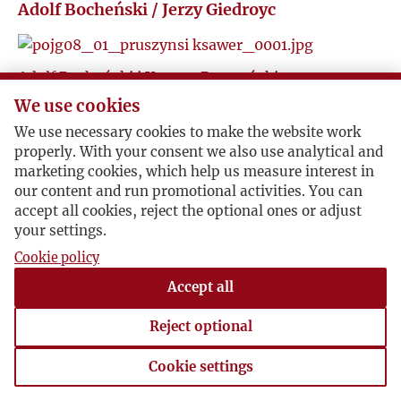
Adolf Bocheński / Jerzy Giedroyc
I
J
Adolf Bocheński i Xawery Pruszyński
piszą&nbsp;kartkę z Tuluzy, informując, że jest też
We use cookies
K
z nimi Emeryk i Stanislas ze &quot;Słowa&quot;
We use necessary cookies to make the website work
[Cat-Mackiewicz], a także Bielecki.
properly. With your consent we also use analytical and
L
marketing cookies, which help us measure interest in
Tuluza, 1939 , Adolf Bocheński
our content and run promotional activities. You can
PoJG 08.01 Pruszyński X
accept all cookies, reject the optional ones or adjust
Ł
your settings.
Cookie policy
M
Adolf Bocheński pisze o swej drodze we wrześniu
Accept all
1939 roku z Warszawy do Budapesztu.
N
Reject optional
1939-09 , Adolf Bocheński
O
Cookie settings
Cookie settings