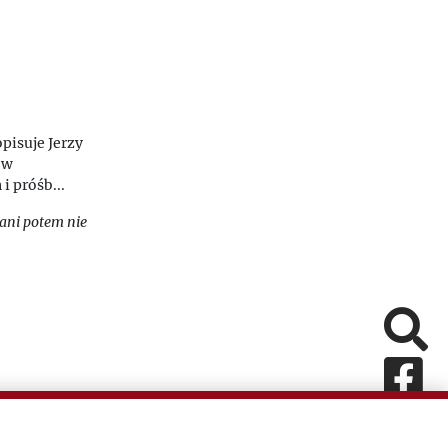
pisuje Jerzy
 w
i próśb...
 ani potem nie
Pomiń
Fa
In