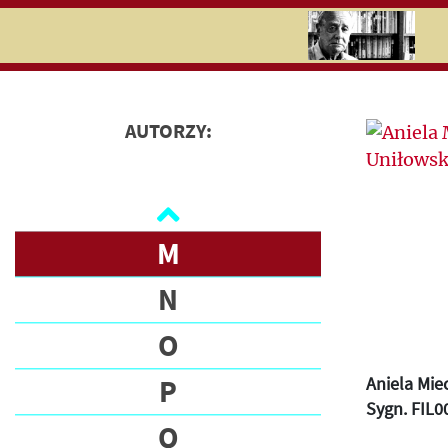
I
RU
UK
J
Search
K
AUTORZY:
L
Jerzy
Giedroyc
Ł
People
M
Letters
N
O
P
Aniela Miec
Sygn. FIL0
Q