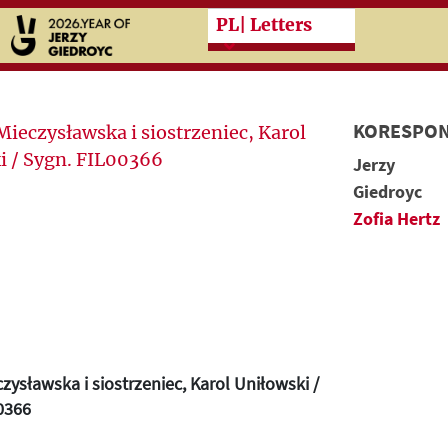
Przeskocz do treści zasad
PL
| Letters
KORESPON
Jerzy
Giedroyc
Zofia Hertz
zysławska i siostrzeniec, Karol Uniłowski /
0366