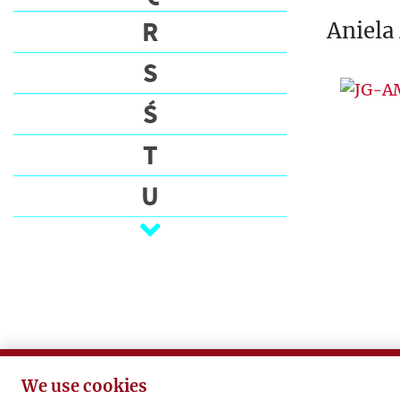
R
Aniela
S
Ś
T
U
V
W
Z
Ż
We use cookies