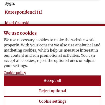
Sygn.
W
Korespondenci (1)
Z
Józef Czapski
Ż
We use cookies
Artur Rubinstein / Józef Czapski
We use necessary cookies to make the website work
properly. With your consent we also use analytical and
marketing cookies, which help us measure interest in
Poszukiwanie sponsorów...
our content and run promotional activities. You can
accept all cookies, reject the optional ones or adjust
1949-03-22 , Józef Czapski
your settings.
... Jesteśmy przeciwnikami konsekwentnymi i
gwałtownymi wszelkiego antysemityzmu,
Cookie policy
antyukrainizmu i wszelkiego nacjonalizmu
Accept all
polskiego, który nie widzi nic poza szkodliwymi i
już skonstniałymi formami bytowania...
Reject optional
syg. Po JC 18
Cookie settings