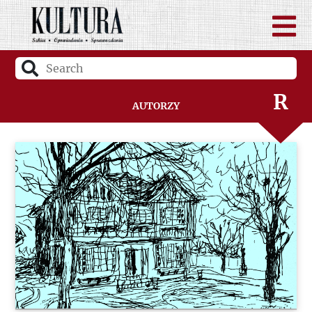
P
Q
R
Autorzy
S
Ś
T
U
V