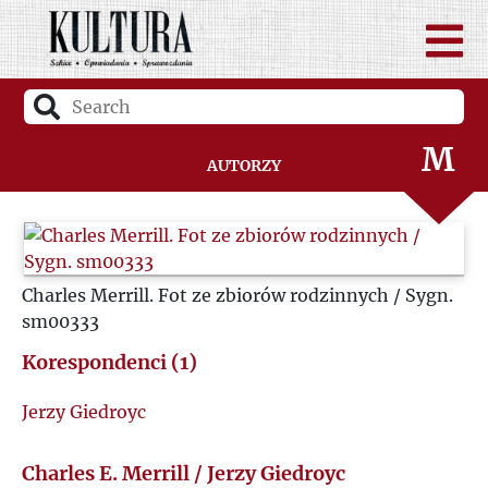
L
Ł
M
Autorzy
N
O
Charles Merrill. Fot ze zbiorów rodzinnych / Sygn.
sm00333
P
Korespondenci (1)
Q
Jerzy Giedroyc
R
Charles E. Merrill / Jerzy Giedroyc