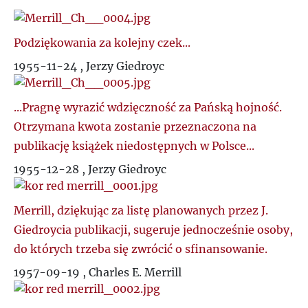
S
Podziękowania za kolejny czek...
Ś
1955-11-24 , Jerzy Giedroyc
T
...Pragnę wyrazić wdzięczność za Pańską hojność.
Otrzymana kwota zostanie przeznaczona na
U
publikację książek niedostępnych w Polsce...
V
1955-12-28 , Jerzy Giedroyc
W
Merrill, dziękując za listę planowanych przez J.
Giedroycia publikacji, sugeruje jednocześnie osoby,
Z
do których trzeba się zwrócić o sfinansowanie.
1957-09-19 , Charles E. Merrill
Ż