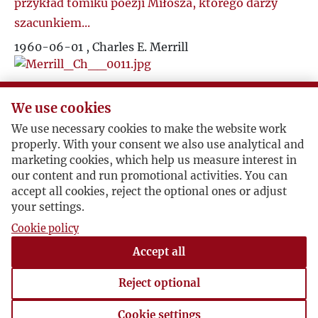
przykład tomiku poezji Miłosza, którego darzy
szacunkiem...
1960-06-01 , Charles E. Merrill
...Nie możemy zwlekać z publikacją, ponieważ prof.
We use cookies
Kościałkowski ma prawie 80 lat. Dlatego pozwalam
sobie zwrócić się do Pana z prośbą o przesłanie
We use necessary cookies to make the website work
properly. With your consent we also use analytical and
telegramu, jeśliby odpowiedź ze strony Fundacji
marketing cookies, which help us measure interest in
Ingrama Merrilla miała być pozytywna...
our content and run promotional activities. You can
accept all cookies, reject the optional ones or adjust
1960-06-24 , Jerzy Giedroyc
your settings.
Cookie policy
...W szkole nasze związki z Polską w tym roku się
Accept all
zacieśnią. Będziemy mieli nową uczennicę z
Warszawy, córkę architekta Jerzego Sołtana, która
Reject optional
rozpocznie naukę w 10-tej klasie...
Cookie settings