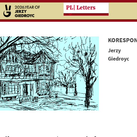
Przeskocz do treści zasad
PL
| Letters
KORESPON
Jerzy
Giedroyc