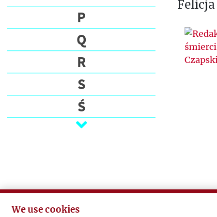
Felicj
P
Q
R
S
Ś
T
U
V
W
We use cookies