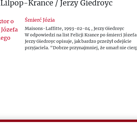
a Lilpop-Krance / Jerzy Giedroyc
Śmierć Józia
Maisons-Laffitte, 1993-02-04 , Jerzy Giedroyc
W odpowiedzi na list Felicji Krance po śmierci Józef
Jerzy Giedroyc opisuje, jak bardzo przeżył odejście
przyjaciela. "Dobrze przynajmniej, że umarł nie cierp