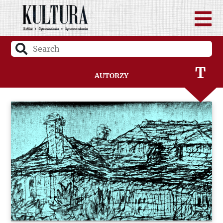
S
Ś
T
Autorzy
U
V
W
Z
Ż