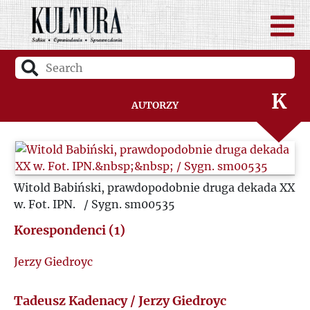
I
J
K
Autorzy
L
Ł
Witold Babiński, prawdopodobnie druga dekada XX
w. Fot. IPN. / Sygn. sm00535
M
Korespondenci (1)
N
Jerzy Giedroyc
O
Tadeusz Kadenacy / Jerzy Giedroyc