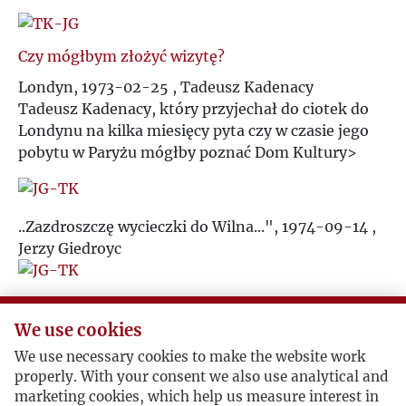
P
Czy mógłbym złożyć wizytę?
Q
Londyn, 1973-02-25 , Tadeusz Kadenacy
Tadeusz Kadenacy, który przyjechał do ciotek do
R
Londynu na kilka miesięcy pyta czy w czasie jego
pobytu w Paryżu mógłby poznać Dom Kultury>
S
Ś
..Zazdroszczę wycieczki do Wilna...", 1974-09-14 ,
Jerzy Giedroyc
T
"Lithuania", teksty litewskie
U
We use cookies
Londyn, 1982-06-03 , Tadeusz Kadenacy
Trudności stanu wojennego.
We use necessary cookies to make the website work
V
properly. With your consent we also use analytical and
marketing cookies, which help us measure interest in