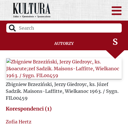
Q
R
S
Autorzy
Ś
T
Zbigniew Brzeziński, Jerzy Giedroyc, ks. Józef
U
Sadzik. Maisons-Laffitte, Wielkanoc 1963. / Sygn.
FIL00459
V
Korespondenci (1)
W
Zofia Hertz