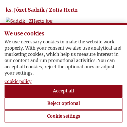
Z
ks. Józef Sadzik / Zofia Hertz
Ż
Wspomnienie o Zygmuncie Hertzu
We use cookies
1979-11-02 , ks. Józef Sadzik
We use necessary cookies to make the website work
Ksiądz Józef Sadzik pisze do Zofii Hertzowej spod
properly. With your consent we also use analytical and
Monte Cassino, gdzie nawiedziły go myśli o
marketing cookies, which help us measure interest in
our content and run promotional activities. You can
niedawno zmarłym Zygmuncie Hertzu.
accept all cookies, reject the optional ones or adjust
your settings.
Cookie policy
Accept all
Reject optional
Cookie settings
Cookie settings