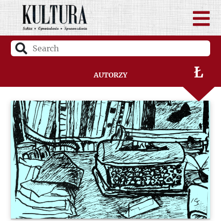
K
L
Ł
Autorzy
M
N
O
P
Q