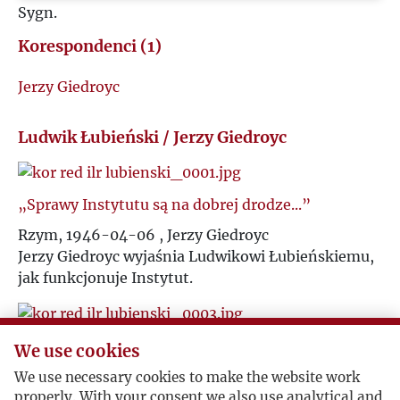
Sygn.
R
Korespondenci (1)
S
Jerzy Giedroyc
Ś
Ludwik Łubieński / Jerzy Giedroyc
T
„Sprawy Instytutu są na dobrej drodze...”
U
Rzym, 1946-04-06 , Jerzy Giedroyc
Jerzy Giedroyc wyjaśnia Ludwikowi Łubieńskiemu,
V
jak funkcjonuje Instytut.
W
Podtrzymywanie kontaktu
We use cookies
Z
1946-12-18 , Jerzy Giedroyc
We use necessary cookies to make the website work
Jerzy Giedroyc przesyła Ludwikowi Łubieńskimu
properly. With your consent we also use analytical and