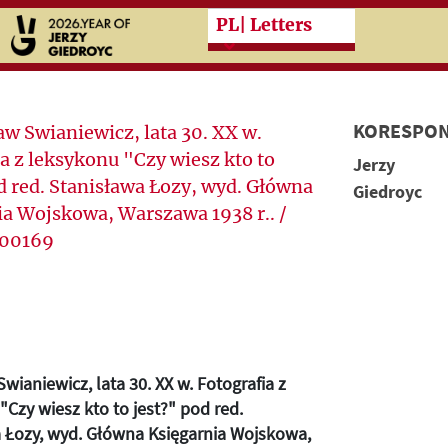
Przeskocz do treści zasad
PL
| Letters
KORESPON
Jerzy
Giedroyc
wianiewicz, lata 30. XX w. Fotografia z
"Czy wiesz kto to jest?" pod red.
 Łozy, wyd. Główna Księgarnia Wojskowa,