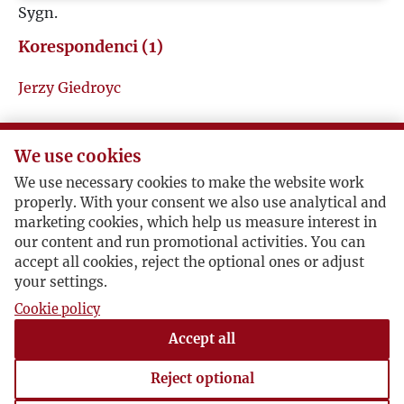
Sygn.
P
Korespondenci (1)
Q
Jerzy Giedroyc
R
Stefan Władysław Kozłowski / Jerzy Giedroyc
We use cookies
S
We use necessary cookies to make the website work
properly. With your consent we also use analytical and
Plotki o Leo Heimanie
Ś
marketing cookies, which help us measure interest in
Monachium, 1963-11-10 , Stefan Władysław
our content and run promotional activities. You can
Kozłowski
accept all cookies, reject the optional ones or adjust
T
W odpowiedzi na wcześniejsze pytanie Giedroycia
your settings.
Kozłowski podsumowuje wszystko, czego
Cookie policy
U
dowiedział się o Leo Heimanie, autorze The
Accept all
Ukrainian Bulletin (nie udało się dotrzeć do
V
artykułu, o którym mowa w liście). Informacje
Reject optional
pochodzą głównie od Theodora Oberländera i