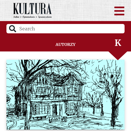
I
J
K
Autorzy
L
Ł
M
N
O