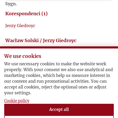
Sygn.
Z
Korespondenci (1)
Ż
Jerzy Giedroyc
Wacław Solski / Jerzy Giedroyc
We use cookies
Reakcje na pierwszy numer "Kultury"
We use necessary cookies to make the website work
1947-07-06 , Wacław Solski
properly. With your consent we also use analytical and
...Jest rzeczą pocieszającą, że takie doskonałe
marketing cookies, which help us measure interest in
our content and run promotional activities. You can
pismo mogło się w obecnych warunkach ukazać.
accept all cookies, reject the optional ones or adjust
Artykuł o egyzstencjalizmie jest chyba najlepszym
your settings.
ze wszystkich, jakie na ten temat czytałem (w
różnych językach). Wszystkie inne artykuły są też
Cookie policy
na bardzo wysokim poziomie. Jest to niewątpliwie
Accept all
doskonałe pismo i należy tylko pragnąć, aby się