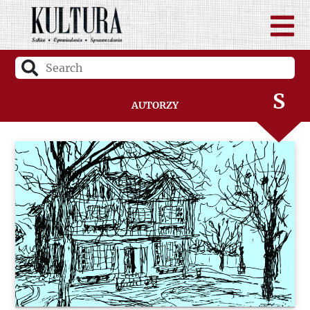
Q
R
S
Autorzy
Ś
T
U
V
W