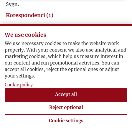
Sygn.
I
Korespondenci (1)
J
Jerzy Giedroyc
We use cookies
K
We use necessary cookies to make the website work
Władysław Besterman / Jerzy Giedroyc
properly. With your consent we also use analytical and
L
marketing cookies, which help us measure interest in
our content and run promotional activities. You can
Reakcje na pierwszy numer "Kultury".
accept all cookies, reject the optional ones or adjust
Ł
your settings.
1947-07-19 , Władysław Besterman
"Uważam, że pismo Wasze to dowód najlepszy, że
Cookie policy
M
kultura polska nie zginie. Podziwiam Was jak
Accept all
możecie w znanych mi nieco waru nkach wydawać
N
takie cudo na takim poziomie..."
Reject optional
syg. PoJG 08.01 Besterman
O
Cookie settings
Cookie settings