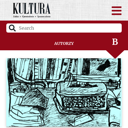
A
B
Autorzy
C
D
F
G
H