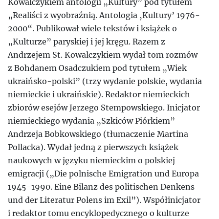
Kowalczykiem antologii „Kultury” pod tytułem
„Realiści z wyobraźnią. Antologia ‚Kultury’ 1976-
2000“. Publikował wiele tekstów i książek o
„Kulturze” paryskiej i jej kręgu. Razem z
Andrzejem St. Kowalczykiem wydał tom rozmów
z Bohdanem Osadczukiem pod tytułem „Wiek
ukraińsko-polski” (trzy wydanie polskie, wydania
niemieckie i ukraińskie). Redaktor niemieckich
zbiorów esejów Jerzego Stempowskiego. Inicjator
niemieckiego wydania „Szkiców Piórkiem”
Andrzeja Bobkowskiego (tłumaczenie Martina
Pollacka). Wydał jedną z pierwszych książek
naukowych w języku niemieckim o polskiej
emigracji („Die polnische Emigration und Europa
1945-1990. Eine Bilanz des politischen Denkens
und der Literatur Polens im Exil”). Współinicjator
i redaktor tomu encyklopedycznego o kulturze