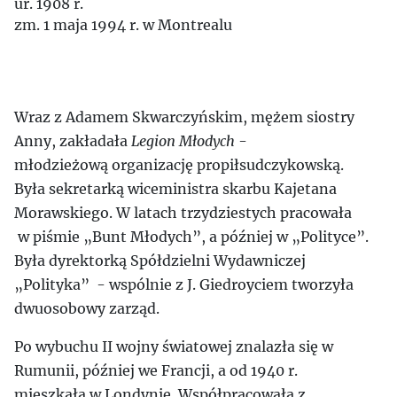
ur. 1908 r.
zm. 1 maja 1994 r. w Montrealu
Wraz z Adamem Skwarczyńskim, mężem siostry
Anny, zakładała
Legion Młodych
-
młodzieżową organizację propiłsudczykowską.
Była sekretarką wiceministra skarbu Kajetana
Morawskiego. W latach trzydziestych pracowała
w piśmie „Bunt Młodych”, a później w „Polityce”.
Była dyrektorką Spółdzielni Wydawniczej
„Polityka” - wspólnie z J. Giedroyciem tworzyła
dwuosobowy zarząd.
Po wybuchu II wojny światowej znalazła się w
Rumunii, później we Francji, a od 1940 r.
mieszkała w Londynie. Współpracowała z