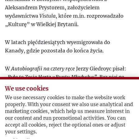
Aleksandrem Prystorem, założycielem
wydawnictwa
Vistula
, które m.in. rozprowadzało
„Kulturę” w Wielkiej Brytanii.
W latach pięćdziesiątych wyemigrowała do
Kanady, gdzie pozostała do końca życia.
W
Autobiografii na cztery ręce
Jerzy Giedroyc pisał:
„Była to Zosia Hertz »Buntu Młodych«”. Bez niej po
prostu nie dałbym sobie rady. (…) Maja miała bardzo
We use cookies
rozbudowane kontakty i duży talent łagodzenia
We use necessary cookies to make the website work
konfliktów: umiała skupiać ludzi i łagodzić kanty”.
properly. With your consent we also use analytical and
marketing cookies, which help us measure interest in
Po jej śmierci, w czerwcowym numerze "Kultury",
our content and run promotional activities. You can
1994 r., Jerzy Giedroyc w
Notatkach Redaktora
accept all cookies, reject the optional ones or adjust
your settings.
przyznał:
Z jej śmiercią odchodzi duża część mojego