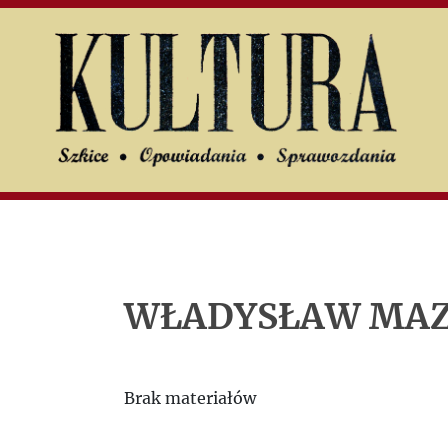
U
UK
Search
Jerzy
Giedroyc
People
WŁADYSŁAW MAZ
Letters
Brak materiałów