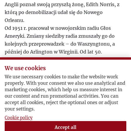
Anglii poznał swoją przyszłą żonę, Edith Norris, z
którą po demobilizacji udał się do Nowego
Orleanu.
Od 1951 r. pracował w nowojorskim radiu Głos
Ameryki. Zmiany siedziby radia zmuszały go do
kolejnych przeprowadzek – do Waszyngtonu, a
później do Arlington w Wirginii. Od lat 50.
współpracował dość regularnie z „Kulturą”,
publikując opowiadania.
We use cookies
W 1961 r. w Stanach odwiedził go Jerzy Giedroyc, z
We use necessary cookies to make the website work
którym ustalił plan wydania w Bibliotece
properly. With your consent we also use analytical and
marketing cookies, which help us measure interest in
„Kultury” tomu swoich opowiadań. Plan ten
our content and run promotional activities. You can
został zaakceptowany, a jego owocem jest
accept all cookies, reject the optional ones or adjust
zbiór „Pierścień z papieru”, jedyny wydany za
your settings.
życia autora, za który otrzymał
Cookie policy
Nagrodę Literacką „Kultury”
w 1962 r. W 1971 r.
Accept all
dostał Nagrodę Fundacji Kościelskich w Genewie