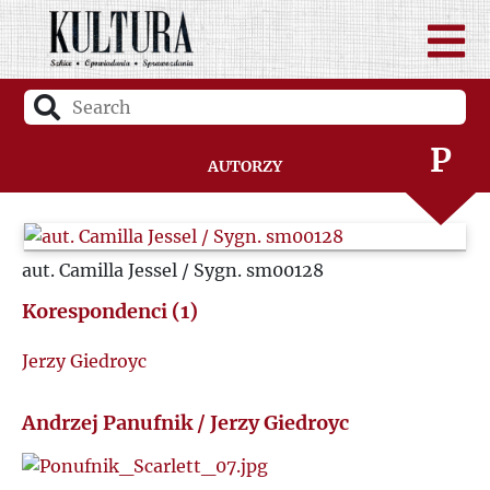
N
O
P
Autorzy
Q
aut. Camilla Jessel / Sygn. sm00128
R
Korespondenci (1)
S
Jerzy Giedroyc
Ś
Andrzej Panufnik / Jerzy Giedroyc
T