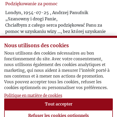
Podziękowanie za pomoc
U
Londyn, 1954-07-25 , Andrzej Panufnik
„Szanowny i drogi Panie,
V
Chciałbym z całego serca podziękować Panu za
pomoc w uzyskaniu wizy ..., bez której uzyskanie
W
wizy szwajcarskiej, a potem angielskiej. byłoby
niemożliwe. Za tę przysługę jestem Panu niezwykle
Nous utilisons des cookies
Z
wdzięczny.
Nous utilisons des cookies nécessaires au bon
Ściskam dłoń Pańską bardzo .... i uprzejmie proszę
fonctionnement du site. Avec votre consentement,
Ż
o przekazanie najlepszych pozdrowień dla p.
nous utilisons également des cookies analytiques et
Józefa Czapskiego i Czesława Miłosza.”
marketing, qui nous aident à mesurer l'intérêt porté à
nos contenus et à mener nos actions de promotion.
Vous pouvez accepter tous les cookies, refuser les
Szereg spraw
cookies optionnels ou personnaliser vos préférences.
1954-07-28 , Jerzy Giedroyc
Politique en matière de cookies
List Redaktora daje pewne pojęcie o rozległości
Tout accepter
jego kontaktów i wielotorowości jego działań -
jednocześnie załatwia wywiady w prasie
Refuser les cookies optionnels