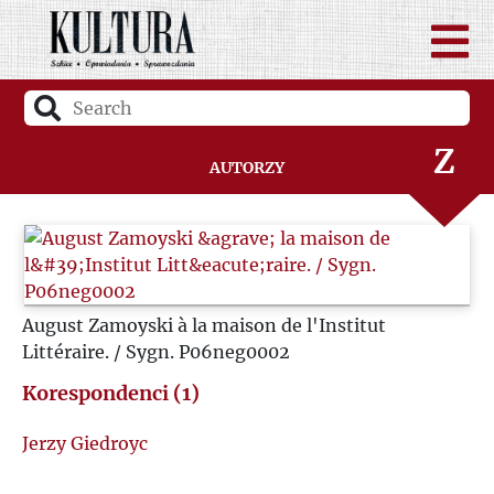
V
W
Z
Autorzy
Ż
August Zamoyski à la maison de l'Institut
Littéraire. / Sygn. P06neg0002
Korespondenci (1)
Jerzy Giedroyc