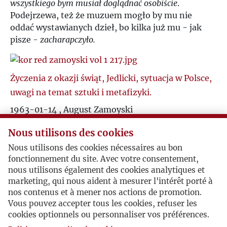
wszystkiego bym musiał doglądnać osobiście
.
Podejrzewa, też że muzuem mogło by mu nie
oddać wystawianych dzieł, bo kilka już mu - jak
pisze -
zacharapczyło.
Życzenia z okazji świąt, Jedlicki, sytuacja w Polsce,
uwagi na temat sztuki i metafizyki.
1963-01-14 , August Zamoyski
Zamoyski reaguje na polecany mu artykuł
Nous utilisons des cookies
Jedlickiego, pisze o swych wrażeniach z Polski,
czym jest wedle niego sztuka, nie zgadza się z
Nous utilisons des cookies nécessaires au bon
opisem ówczesnej Hiszpanii w opublikowanym na
fonctionnement du site. Avec votre consentement,
łamach misięcznika tekście Herlinga-
nous utilisons également des cookies analytiques et
marketing, qui nous aident à mesurer l'intérêt porté à
Grudzińskiego, o swym doświdczeniu życia w
nos contenus et à mener nos actions de promotion.
klasztorze, informuje też Giedroycia o zakupie
Vous pouvez accepter tous les cookies, refuser les
domu.
cookies optionnels ou personnaliser vos préférences.