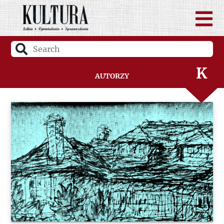
I
J
K
Autorzy
L
Ł
M
N
O