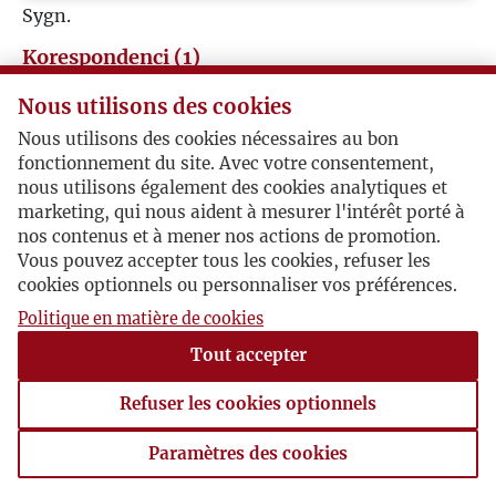
Sygn.
P
Korespondenci (1)
Q
Nous utilisons des cookies
Jerzy Giedroyc
Nous utilisons des cookies nécessaires au bon
R
fonctionnement du site. Avec votre consentement,
Ignacy Kleszczyński / Jerzy Giedroyc
nous utilisons également des cookies analytiques et
S
marketing, qui nous aident à mesurer l'intérêt porté à
nos contenus et à mener nos actions de promotion.
W pierwszą rocznicę wybuchu wojny w Rumunii
Vous pouvez accepter tous les cookies, refuser les
Ś
podobne nastroje, zamieszki, ewakuacja... Pytanie
cookies optionnels ou personnaliser vos préférences.
o konsulat polski. PoJG 08.01 Kleszczyński
Politique en matière de cookies
T
Cluj, 1940-09-01 , Ignacy Kleszczyński
Tout accepter
U
Refuser les cookies optionnels
V
Paramètres des cookies
Paramètres des cookies