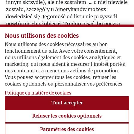
innym skrzydle), ale nie zastałem, ... u niej niewiele
zostało, szczegóły u Amerykanów możesz
dowiedzieć się. Jegomość od listu nie przyszedł
powtórnie choć obiecał. Trudno pisać, bo poczta
zagraniczna nie wchodzi. Brak łączności wogóle.
Nous utilisons des cookies
Ukłony dla wszystkich serdeczne pozdrowienia dla
Nous utilisons des cookies nécessaires au bon
Słonia
fonctionnement du site. Avec votre consentement,
nous utilisons également des cookies analytiques et
ściskam dłoń
marketing, qui nous aident à mesurer l'intérêt porté à
nos contenus et à mener nos actions de promotion.
J
Vous pouvez accepter tous les cookies, refuser les
cookies optionnels ou personnaliser vos préférences.
PS. Z warjatów tylko Kasia i Zy... pakowali się?
Prośby Twoje są absolutnie niewykonalne – lokal
Politique en matière de cookies
rozkradli częściwo swoi częściowo .... – wszelkie
Tout accepter
wydawnictwa sa zakazane. Brzozową opiekuje się
matka – kogoś tam ma ulokować.
Refuser les cookies optionnels
Paramètres des cookies