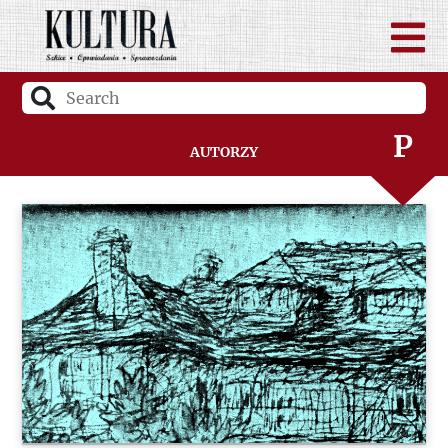
N
O
P
Autorzy
Q
R
S
Ś
T