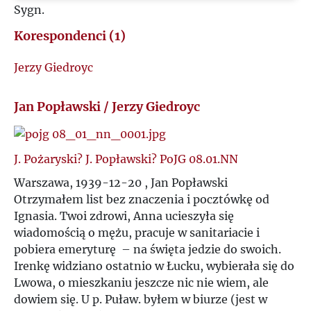
Sygn.
U
Korespondenci (1)
V
Jerzy Giedroyc
W
Jan Popławski / Jerzy Giedroyc
Z
J. Pożaryski? J. Popławski? PoJG 08.01.NN
Ż
Warszawa, 1939-12-20 , Jan Popławski
Otrzymałem list bez znaczenia i pocztówkę od
Ignasia. Twoi zdrowi, Anna ucieszyła się
wiadomością o mężu, pracuje w sanitariacie i
pobiera emeryturę – na święta jedzie do swoich.
Irenkę widziano ostatnio w Łucku, wybierała się do
Lwowa, o mieszkaniu jeszcze nic nie wiem, ale
dowiem się. U p. Puław. byłem w biurze (jest w