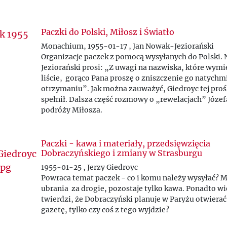
Paczki do Polski, Miłosz i Światło
Monachium, 1955-01-17 , Jan Nowak-Jeziorański
Organizacje paczek z pomocą wysyłanych do Polski.
Jeziorański prosi: „Z uwagi na nazwiska, które wym
liście, gorąco Pana proszę o zniszczenie go natychm
otrzymaniu”. Jak można zauważyć, Giedroyc tej proś
spełnił. Dalsza część rozmowy o „rewelacjach” Józefa
podróży Miłosza.
Paczki - kawa i materiały, przedsięwzięcia
Dobraczyńskiego i zmiany w Strasburgu
1955-01-25 , Jerzy Giedroyc
Powraca temat paczek - co i komu należy wysyłać? Ma
ubrania za drogie, pozostaje tylko kawa. Ponadto wi
twierdzi, że Dobraczyński planuje w Paryżu otwierać
gazetę, tylko czy coś z tego wyjdzie?