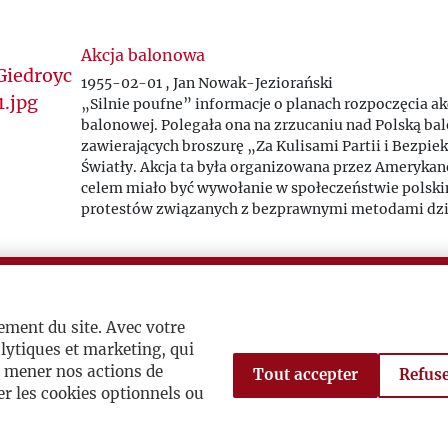
Akcja balonowa
1955-02-01 , Jan Nowak-Jeziorański
„Silnie poufne
”
informacje o planach rozpoczęcia ak
balonowej. Polegała ona na zrzucaniu nad Polską b
zawierających broszurę „Za Kulisami Partii i Bezpiek
Światły. Akcja ta była organizowana przez Amerykanó
celem miało być wywołanie w społeczeństwie polski
protestów związanych z bezprawnymi metodami dzi
bezpieki.
Po śmierci Zygmunta Hertza
Waszyngton, 1979-10-14 , Jan Nowak-Jeziorański
List z kondolencjami dla zespołu „Kultury” po śmie
ement du site. Avec votre
Hertza.
lytiques et marketing, qui
à mener nos actions de
Tout accepter
Refuse
r les cookies optionnels ou