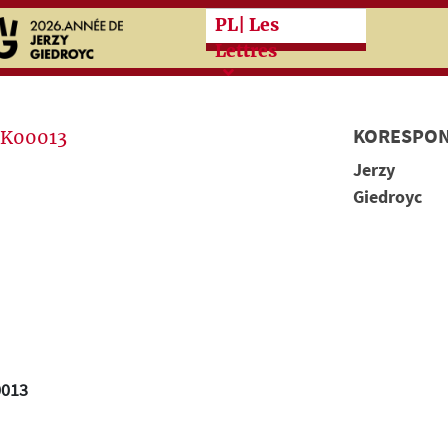
Przeskocz do treści zasad
PL
| Les
Lettres
KORESPON
Jerzy
Giedroyc
0013