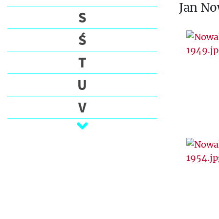
Jan No
S
Ś
T
U
V
W
Z
Ż