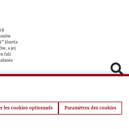
cji
alonów
i
”
Józefa
w, a jej
m fali
ałania
Pomiń
Fa
In
rci Zygmunta
V
r les cookies optionnels
Paramètres des cookies
Powró