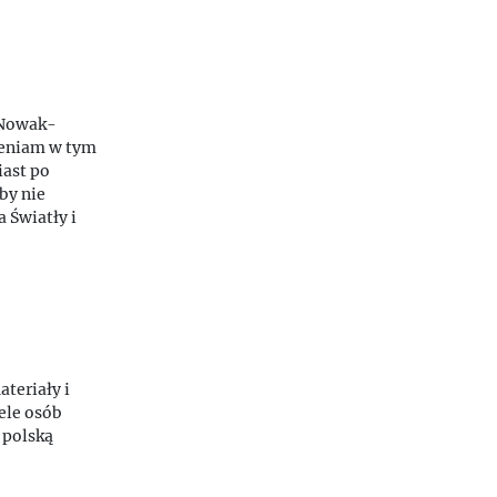
 Nowak-
ieniam w tym
iast po
by nie
 Światły i
teriały i
ele osób
 polską