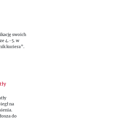
ikację swoich
ze 4.-5. w
ik kuriera
”
.
tły
tły
iegł na
sienia.
łosza do