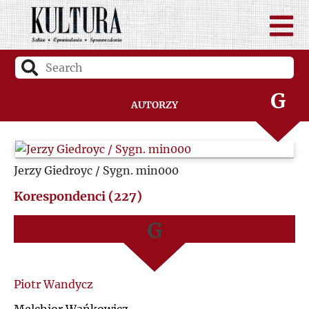
D
A
F
B
G
Autorzy
C
H
D
Jerzy Giedroyc / Sygn. min000
I
F
Korespondenci (227)
J
G
K
H
L
I