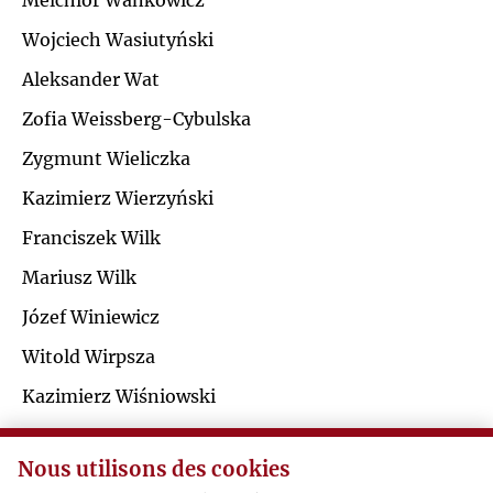
Melchior Wańkowicz
Ł
Wojciech Wasiutyński
J
Aleksander Wat
M
K
Zofia Weissberg-Cybulska
N
Zygmunt Wieliczka
L
Kazimierz Wierzyński
O
Ł
Franciszek Wilk
P
Mariusz Wilk
M
Józef Winiewicz
Q
N
Witold Wirpsza
R
Kazimierz Wiśniowski
O
Seweryn Wysłouch
S
Nous utilisons des cookies
P