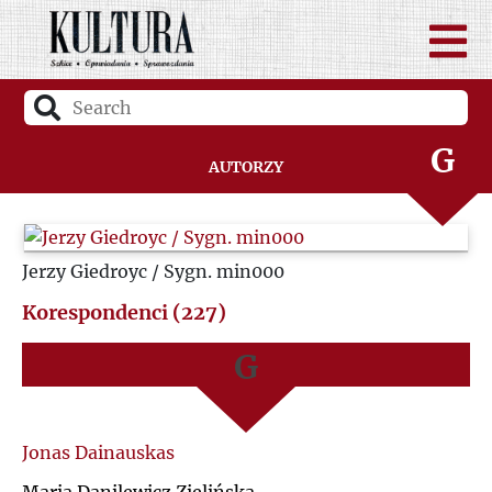
D
A
F
B
G
Autorzy
C
H
D
Jerzy Giedroyc / Sygn. min000
I
F
Korespondenci (227)
J
G
K
H
Jonas Dainauskas
L
I