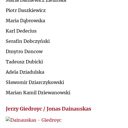
Maria Danilewicz Zielińska
Ł
Piotr Daszkiewicz
J
Maria Dąbrowska
M
K
Karl Dedecius
N
Serafin Dobczyński
L
Dmytro Doncow
O
Ł
Tadeusz Dubicki
P
Adela Dziadulska
M
Sławomir Dziarczykowski
Q
N
Marian Kamil Dziewanowski
R
O
Jerzy Giedroyc / Jonas Dainauskas
S
P