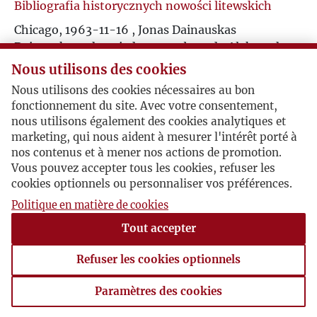
Bibliografia historycznych nowości litewskich
Ś
R
Chicago, 1963-11-16 , Jonas Dainauskas
Dainauskas odpowiada na wysłany do Aleksandrasa
T
S
Ružancovasa (Ružaneca) list z prośbą o
Nous utilisons des cookies
opracowanie bibliografii historycznych nowości w
U
Nous utilisons des cookies nécessaires au bon
języku litewskim - mimo wyrażonej tu chęci
Ś
fonctionnement du site. Avec votre consentement,
współpracy, projekt ten nie został sfinalizowany.
nous utilisons également des cookies analytiques et
V
Dainauskas prosi o komentarz w sprawie próby
marketing, qui nous aident à mesurer l'intérêt porté à
T
zdemaskowania przez sowieckiego mediewistę
nos contenus et à mener nos actions de promotion.
W
Aleksandra Zimina
Słowa o wyprawie Igora
jako
Vous pouvez accepter tous les cookies, refuser les
U
falsyfikatu z XVIII w. (hipoteza Zimina nie została
cookies optionnels ou personnaliser vos préférences.
przyjęta wśród historyków). Pyta też, jakie jest
Z
Politique en matière de cookies
zdanie Giedroycia w kwestii autentyczności aktu
V
Tout accepter
krewskiego, czyli aktu unii w Krewie z 1385 r.,
Ż
precyzującego zobowiązania Władysława Jagiełły
W
Refuser les cookies optionnels
wobec Królewstwa Polskiego przez ślubem z
królową Jadwigą Andegaweńską.
Paramètres des cookies
Z
Paramètres des cookies