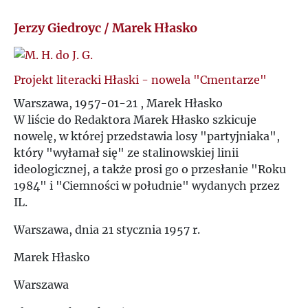
Ś
R
Jerzy Giedroyc / Marek Hłasko
T
S
Projekt literacki Hłaski - nowela "Cmentarze"
U
Ś
Warszawa, 1957-01-21 , Marek Hłasko
W liście do Redaktora Marek Hłasko szkicuje
V
nowelę, w której przedstawia losy "partyjniaka",
T
który "wyłamał się" ze stalinowskiej linii
W
ideologicznej, a także prosi go o przesłanie "Roku
U
1984" i "Ciemności w południe" wydanych przez
Z
IL.
V
Warszawa, dnia 21 stycznia 1957 r.
Ż
W
Marek Hłasko
Warszawa
Z