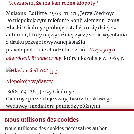
"Słyszałem, że ma Pan różne kłopoty"
Maisons-Laffitte, 1963-11-21 , Jerzy Giedroyc
Po niepokojącym telefonie Sonji Ziemann, żony
Hłaski, Giedroyc próbuje ustalić, co się dzieje z
autorem, który najwyraźniej życzy sobie wycofania
z druku przygotowywanej książki -
prawdopodobnie chodzi tu o zbiór
Wszyscy byli
odwróceni. Brudne czyny
, który ukazał się w 1964 r.
Niepokoje wydawcy
1968-04-26 , Jerzy Giedroyc
Giedroyc prezentuje swoją twarz troskliwego
wydawcy, mediatora pomiędzy różnymi
związanymi z „Kulturą” autorami. Cierpliwie
Nous utilisons des cookies
tłumaczy Hłasce, że Tyrmand na pewno nie miał
wobec niego złych intencji, przekonuje go także o
Nous utilisons des cookies nécessaires au bon