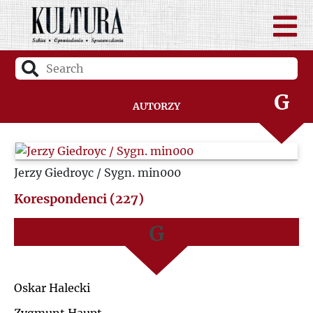
D
A
F
B
G
Autorzy
C
H
D
Jerzy Giedroyc / Sygn. min000
I
F
Korespondenci (227)
J
G
K
H
Oskar Halecki
L
I