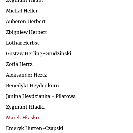
Zygmunt Haupt
Ł
Michał Heller
J
Auberon Herbert
M
K
Zbigniew Herbert
N
Lothar Herbst
L
Gustaw Herling-Grudziński
O
Ł
Zofia Hertz
P
Aleksander Hertz
M
Benedykt Heydenkorn
Q
N
Janina Heydzianka - Pilatowa
R
Zygmunt Hładki
O
Marek Hłasko
S
P
Emeryk Hutten-Czapski