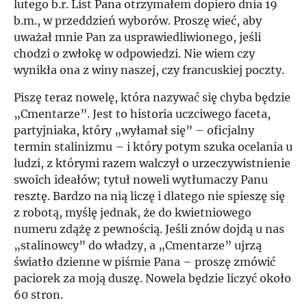
lutego b.r. List Pana otrzymałem dopiero dnia 19
b.m., w przeddzień wyborów. Proszę wieć, aby
uważał mnie Pan za usprawiedliwionego, jeśli
chodzi o zwłokę w odpowiedzi. Nie wiem czy
wynikła ona z winy naszej, czy francuskiej poczty.
Piszę teraz nowelę, która nazywać się chyba będzie
„Cmentarze”. Jest to historia uczciwego faceta,
partyjniaka, który „wyłamał się” – oficjalny
termin stalinizmu – i który potym szuka ocelania u
ludzi, z którymi razem walczył o urzeczywistnienie
swoich ideałów; tytuł noweli wytłumaczy Panu
resztę. Bardzo na nią liczę i dlatego nie spieszę się
z robotą, myślę jednak, że do kwietniowego
numeru zdążę z pewnością. Jeśli znów dojdą u nas
„stalinowcy” do władzy, a „Cmentarze” ujrzą
światło dzienne w piśmie Pana – proszę zmówić
paciorek za moją duszę. Nowela będzie liczyć około
60 stron.