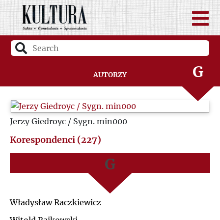
D
A
F
B
G
Autorzy
C
H
D
Jerzy Giedroyc / Sygn. min000
I
F
Korespondenci (227)
J
G
K
H
Władysław Raczkiewicz
L
I