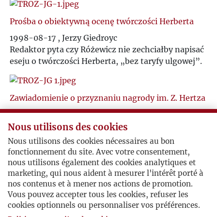
Ś
R
Prośba o obiektywną ocenę twórczości Herberta
T
1998-08-17 , Jerzy Giedroyc
S
Redaktor pyta czy Różewicz nie zechciałby napisać
U
eseju o twórczości Herberta, „bez taryfy ulgowej”.
Ś
V
T
Zawiadomienie o przyznaniu nagrody im. Z. Hertza
W
2000-01-24 , Jerzy Giedroyc
U
Redaktor „spieszy zawiadomić” Różewicza o
Nous utilisons des cookies
przyznaniu nagrody za rok 1999, „niestety,
Z
Nous utilisons des cookies nécessaires au bon
finansowo, raczej symbolicznej”...
V
fonctionnement du site. Avec votre consentement,
nous utilisons également des cookies analytiques et
Ż
marketing, qui nous aident à mesurer l'intérêt porté à
W
nos contenus et à mener nos actions de promotion.
Podziękowanie za przyznanie nagrody im.
Vous pouvez accepter tous les cookies, refuser les
Zygmunta Hertza
Z
cookies optionnels ou personnaliser vos préférences.
Wrocław, 2000-02-10 , Tadeusz Różewicz