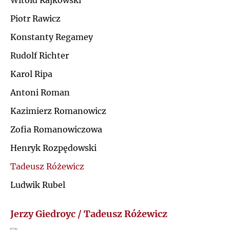
Witold Rajkowski
Ł
Piotr Rawicz
J
Konstanty Regamey
M
K
Rudolf Richter
N
Karol Ripa
L
Antoni Roman
O
Ł
Kazimierz Romanowicz
P
Zofia Romanowiczowa
M
Henryk Rozpędowski
Q
N
Tadeusz Różewicz
R
Ludwik Rubel
O
S
Jerzy Giedroyc / Tadeusz Różewicz
P